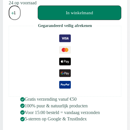
24 op voorraad
Scentulp
Patchouli
In winkelmand
Etherische
Olie
Gegarandeerd veilig afrekenen
–
10
ml
aantal
Gratis verzending vanaf €50
100% puur & natuurlijk producten
Voor 15:00 besteld = vandaag verzonden
5-sterren op Google & TrustIndex