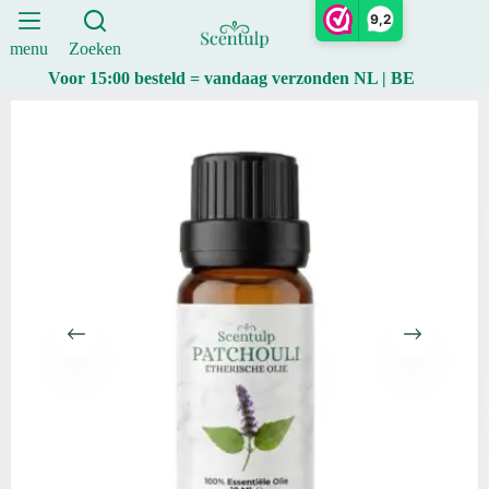
–
Ga
9,2
10
naar
ml
de
menu
Zoeken
aantal
inhoud
Voor 15:00 besteld = vandaag verzonden NL | BE