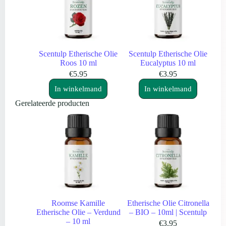
Scentulp Etherische Olie
Scentulp Etherische Olie
Roos 10 ml
Eucalyptus 10 ml
€
5.95
€
3.95
In winkelmand
In winkelmand
Gerelateerde producten
Roomse Kamille
Etherische Olie Citronella
Etherische Olie – Verdund
– BIO – 10ml | Scentulp
– 10 ml
€
3.95