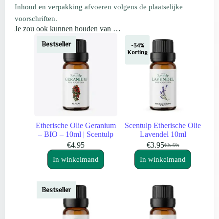
Inhoud en verpakking afvoeren volgens de plaatselijke
voorschriften.
Je zou ook kunnen houden van …
Bestseller
-34%
Korting
Etherische Olie Geranium
Scentulp Etherische Olie
– BIO – 10ml | Scentulp
Lavendel 10ml
€
4.95
€
3.95
€
5.95
Oorspronkelijke
Huidige
prijs
prijs
In winkelmand
In winkelmand
was:
is:
€5.95.
€3.95.
Bestseller