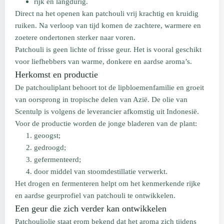
rijk en langdurig.
Direct na het openen kan patchouli vrij krachtig en kruidig
ruiken. Na verloop van tijd komen de zachtere, warmere en
zoetere ondertonen sterker naar voren.
Patchouli is geen lichte of frisse geur. Het is vooral geschikt
voor liefhebbers van warme, donkere en aardse aroma’s.
Herkomst en productie
De patchouliplant behoort tot de lipbloemenfamilie en groeit
van oorsprong in tropische delen van Azië. De olie van
Scentulp is volgens de leverancier afkomstig uit Indonesië.
Voor de productie worden de jonge bladeren van de plant:
geoogst;
gedroogd;
gefermenteerd;
door middel van stoomdestillatie verwerkt.
Het drogen en fermenteren helpt om het kenmerkende rijke
en aardse geurprofiel van patchouli te ontwikkelen.
Een geur die zich verder kan ontwikkelen
Patchouliolie staat erom bekend dat het aroma zich tijdens