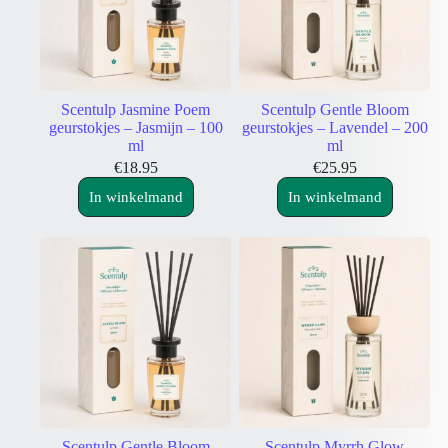
Scentulp Jasmine Poem
Scentulp Gentle Bloom
geurstokjes – Jasmijn – 100
geurstokjes – Lavendel – 200
ml
ml
€
18.95
€
25.95
In winkelmand
In winkelmand
Scentulp Gentle Bloom
Scentulp Myrrh Glow