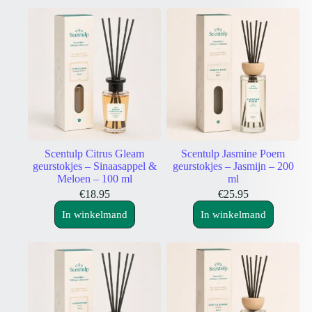
Scentulp Citrus Gleam
Scentulp Jasmine Poem
geurstokjes – Sinaasappel &
geurstokjes – Jasmijn – 200
Meloen – 100 ml
ml
€
18.95
€
25.95
In winkelmand
In winkelmand