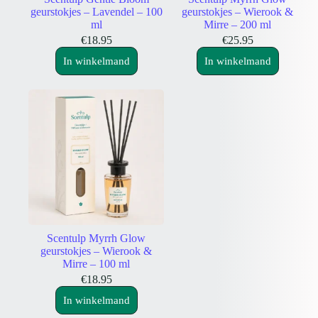
geurstokjes – Lavendel – 100
geurstokjes – Wierook &
ml
Mirre – 200 ml
€
18.95
€
25.95
In winkelmand
In winkelmand
Scentulp Myrrh Glow
geurstokjes – Wierook &
Mirre – 100 ml
€
18.95
In winkelmand