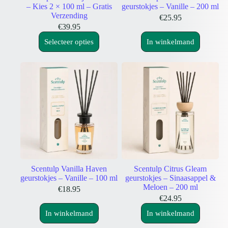
Begin met een beperkt aantal stokjes en voeg er naar wens meer toe.
– Kies 2 × 100 ml – Gratis
geurstokjes – Vanille – 200 ml
De ervaren geursterkte hangt ook af van ventilatie, temperatuur,
Verzending
€
25.95
ruimte en plaatsing.
€
39.95
Zijn de geuren in 100 ml en 200 ml hetzelfde?
Ja. Binnen dezelfde geurlijn is het geurprofiel gelijk; inhoud en
Selecteer opties
In winkelmand
flesvorm verschillen.
Meer huisparfum ontdekken
Bekijk ook onze
roomsprays
voor geur op het moment dat jij dat
wilt, of ontdek de collectie
premium geurkaarsen
voor geur, sfeer en
een warme gloed.
Scentulp Vanilla Haven
Scentulp Citrus Gleam
geurstokjes – Vanille – 100 ml
geurstokjes – Sinaasappel &
Meloen – 200 ml
€
18.95
€
24.95
In winkelmand
In winkelmand