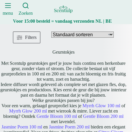
Ga
naar
de
menu
Zoeken
inhoud
Voor 15:00 besteld = vandaag verzonden NL | BE
Filters
Geurstokjes
Met Scentulp geurstokjes geef je jouw huis continu een herkenbare
geur, zonder vlam of stroom. De collectie bestaat uit vijf
geurprofielen in 100 ml en 200 ml: van zacht bloemig en fris fruitig
tot warm, zoet en harsachtig.
Iedere diffuser wordt geleverd als complete set met glazen fles, dop,
geurstokjes en productdoos. Kies eerst de geur die bij jouw interieur
past en daarna het formaat dat je wilt plaatsen.
Welke geurstokjes passen bij jou?
Voor een warm, gelaagd geurprofiel kies je
Myrrh Glow 100 ml
of
Myrrh Glow 200 ml
met wierook & mirre. Liever zacht en
bloemig? Ontdek
Gentle Bloom 100 ml
of
Gentle Bloom 200 ml
met lavendel.
Jasmine Poem 100 ml
en
Jasmine Poem 200 ml
bieden een elegant