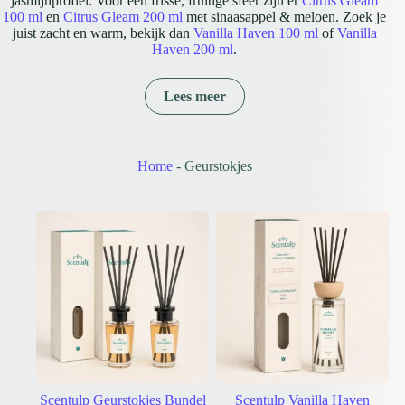
jasmijnprofiel. Voor een frisse, fruitige sfeer zijn er
Citrus Gleam
100 ml
en
Citrus Gleam 200 ml
met sinaasappel & meloen. Zoek je
juist zacht en warm, bekijk dan
Vanilla Haven 100 ml
of
Vanilla
Haven 200 ml
.
Geurstokjes van 100 ml of 200 ml?
De 100 ml-uitvoering heeft een compact, afgerond vaasmodel. De
Lees meer
200 ml-uitvoering bevat meer geurvloeistof en heeft een hoger,
slanker flesmodel. Binnen iedere geurlijn is het geurprofiel in beide
formaten gelijk; je kiest vooral op inhoud, uitstraling en de plek
waar je de diffuser neerzet.
Zo gebruik je geurstokjes
Home
-
Geurstokjes
Plaats de stokjes in de geopende fles en geef de geur tijd om zich
geleidelijk door de ruimte te verspreiden. Gebruik minder stokjes
voor een subtieler resultaat of draai de stokjes voorzichtig om
wanneer je tijdelijk meer geur wilt waarnemen. Zet de fles altijd
rechtop op een stabiele, beschermde ondergrond.
Veelgestelde vragen over geurstokjes
Wat is het verschil tussen geurstokjes en een reed diffuser?
Er is geen praktisch verschil: reed diffuser is de Engelse benaming
voor een geurverspreider met geurstokjes.
Hoe kies ik de juiste geur?
Kies lavendel of jasmijn voor een bloemige uitstraling, sinaasappel
& meloen voor een fris fruitig karakter, vanille voor zachte warmte
of wierook & mirre voor een dieper harsachtig geurprofiel.
Hoe bepaal ik de geursterkte?
Scentulp Geurstokjes Bundel
Scentulp Vanilla Haven