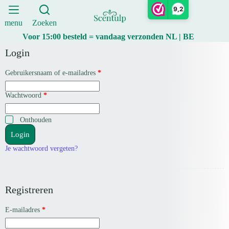
Ga
9,2
naar
de
menu
Zoeken
inhoud
Voor 15:00 besteld = vandaag verzonden NL | BE
Login
V
Gebruikersnaam of e-mailadres
*
e
r
V
Wachtwoord
*
e
e
i
r
s
e
Onthouden
t
i
Login
s
t
Je wachtwoord vergeten?
Registreren
V
E-mailadres
*
e
r