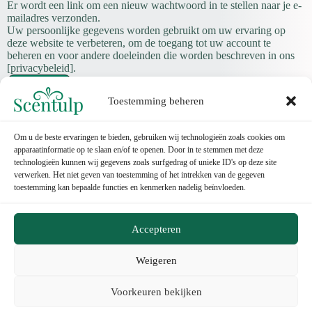
Er wordt een link om een nieuw wachtwoord in te stellen naar je e-
e
mailadres verzonden.
i
s
Uw persoonlijke gegevens worden gebruikt om uw ervaring op
t
deze website te verbeteren, om de toegang tot uw account te
beheren en voor andere doeleinden die worden beschreven in ons
[privacybeleid].
Registreren
Toestemming beheren
Om u de beste ervaringen te bieden, gebruiken wij technologieën zoals cookies om
apparaatinformatie op te slaan en/of te openen. Door in te stemmen met deze
technologieën kunnen wij gegevens zoals surfgedrag of unieke ID's op deze site
verwerken. Het niet geven van toestemming of het intrekken van de gegeven
toestemming kan bepaalde functies en kenmerken nadelig beïnvloeden.
Contact
Accepteren
Categorieën
Weigeren
Belangrijke Pagina's
Voorkeuren bekijken
© 2025,
Scentulp ®.
All rights