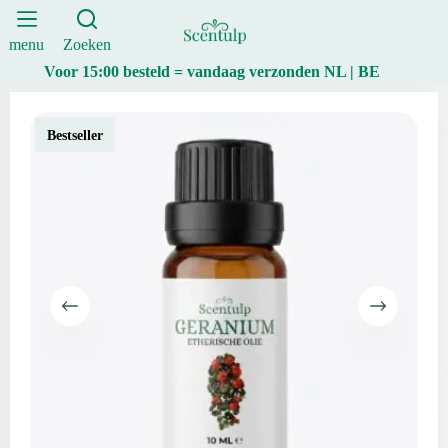
BIO
Ga
-
naar
10ml
de
menu
Zoeken
|
inhoud
Voor 15:00 besteld = vandaag verzonden NL | BE
Scentulp
aantal
Bestseller