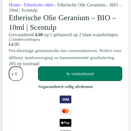
Home
-
Etherische oliën
-
Etherische Olie Geranium – BIO –
10ml | Scentulp
Etherische Olie Geranium – BIO –
10ml | Scentulp
Gewaardeerd
4.00
op 5 gebaseerd op
2
klant waarderingen
(
2
klantbeoordelingen)
€
4.95
Fris-bloemige geraniumolie met rozenondertoon. Perfect voor
diffuser, huidverzorging en harmoniserende geurbeleving.
205 op voorraad
Etherische
Olie
In winkelmand
Geranium
–
Gegarandeerd veilig afrekenen
BIO
-
10ml
|
Scentulp
aantal