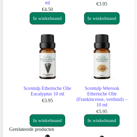
ml
€
3.95
€
4.50
In winkelmand
In winkelmand
Scentulp Etherische Olie
Scentulp Wierook
Eucalyptus 10 ml
Etherische Olie
(Frankincense, verdund) –
€
3.95
10 ml
€
5.95
In winkelmand
In winkelmand
Gerelateerde producten