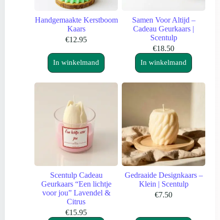
Handgemaakte Kerstboom
Samen Voor Altijd –
Kaars
Cadeau Geurkaars |
Scentulp
€
12.95
€
18.50
In winkelmand
In winkelmand
Scentulp Cadeau
Gedraaide Designkaars –
Geurkaars “Een lichtje
Klein | Scentulp
voor jou” Lavendel &
€
7.50
Citrus
€
15.95