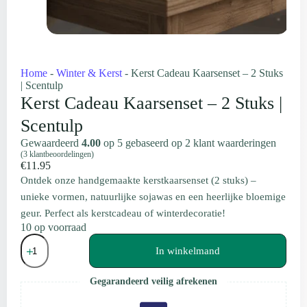
Home
-
Winter & Kerst
-
Kerst Cadeau Kaarsenset – 2 Stuks
| Scentulp
Kerst Cadeau Kaarsenset – 2 Stuks |
Scentulp
Gewaardeerd
4.00
op 5 gebaseerd op
2
klant waarderingen
(
3
klantbeoordelingen)
€
11.95
Ontdek onze handgemaakte kerstkaarsenset (2 stuks) –
unieke vormen, natuurlijke sojawas en een heerlijke bloemige
geur. Perfect als kerstcadeau of winterdecoratie!
10 op voorraad
Kerst
Cadeau
In winkelmand
Kaarsenset
–
Gegarandeerd veilig afrekenen
2
Stuks