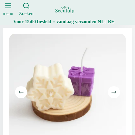
2
Ga
Stuks
naar
|
de
menu
Zoeken
Scentulp
inhoud
Voor 15:00 besteld = vandaag verzonden NL | BE
aantal