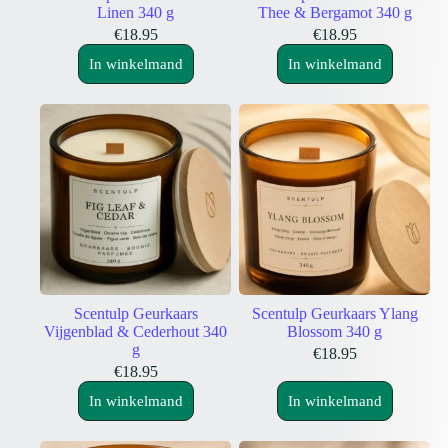
vier uur achter elkaar branden.
Linen 340 g
Thee & Bergamot 340 g
Zijn premium geurkaarsen geschikt als cadeau?
€
18.95
€
18.95
Ja. De combinatie van geur, amberglas en houten deksel maakt deze
kaarsen geschikt voor een verjaardag, housewarming, bedankje of
In winkelmand
In winkelmand
ander persoonlijk moment.
Wat is het verschil tussen een geurkaars en een designkaars?
Een premium geurkaars is vooral ontwikkeld voor geurbeleving en
sfeer. Een designkaars valt vooral op door haar decoratieve of
sculpturale vorm. Kies op basis van de rol die de kaars in jouw
interieur krijgt.
Meer kaarsen ontdekken
Bekijk de volledige collectie
kaarsen
of ontdek onze
design kaarsen
voor decoratieve vormen en bijzondere cadeaus.
Scentulp Geurkaars
Scentulp Geurkaars Ylang
Vijgenblad & Cederhout 340
Blossom 340 g
g
€
18.95
€
18.95
In winkelmand
In winkelmand