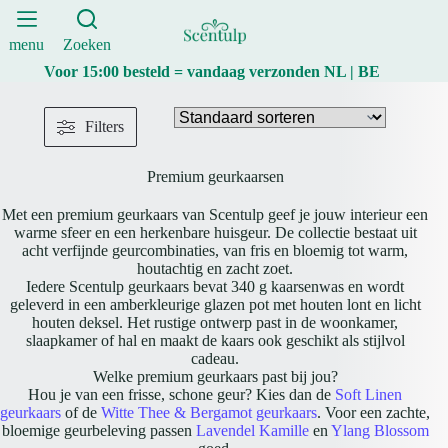
Ga
naar
de
menu
Zoeken
inhoud
Voor 15:00 besteld = vandaag verzonden NL | BE
Filters
Premium geurkaarsen
Met een premium geurkaars van Scentulp geef je jouw interieur een
warme sfeer en een herkenbare huisgeur. De collectie bestaat uit
acht verfijnde geurcombinaties, van fris en bloemig tot warm,
houtachtig en zacht zoet.
Iedere Scentulp geurkaars bevat 340 g kaarsenwas en wordt
geleverd in een amberkleurige glazen pot met houten lont en licht
houten deksel. Het rustige ontwerp past in de woonkamer,
slaapkamer of hal en maakt de kaars ook geschikt als stijlvol
cadeau.
Welke premium geurkaars past bij jou?
Hou je van een frisse, schone geur? Kies dan de
Soft Linen
geurkaars
of de
Witte Thee & Bergamot geurkaars
. Voor een zachte,
bloemige geurbeleving passen
Lavendel Kamille
en
Ylang Blossom