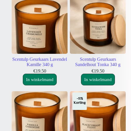
Scentulp Geurkaars Lavendel
Scentulp Geurkaars
Kamille 340 g
Sandelhout Tonka 340 g
€
19.50
€
19.50
In winkelmand
In winkelmand
-11%
Korting