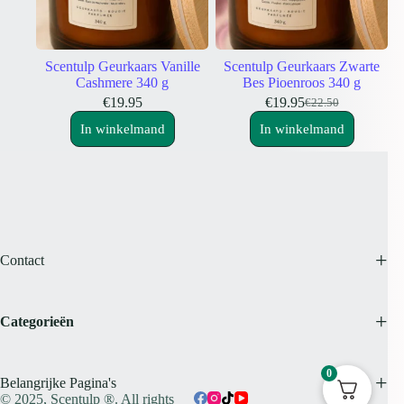
Scentulp Geurkaars Vanille
Scentulp Geurkaars Zwarte
Cashmere 340 g
Bes Pioenroos 340 g
€
19.95
€
19.95
€
22.50
Oorspronkelijke
Huidige
prijs
prijs
In winkelmand
In winkelmand
was:
is:
€22.50.
€19.95.
Contact
Categorieën
0
Belangrijke Pagina's
© 2025,
Scentulp ®.
All rights