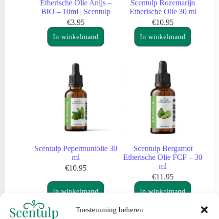
Etherische Olie Anijs –
Scentulp Rozemarijn
BIO – 10ml | Scentulp
Etherische Olie 30 ml
€
3.95
€
10.95
In winkelmand
In winkelmand
Scentulp Pepermuntolie 30
Scentulp Bergamot
ml
Etherische Olie FCF – 30
ml
€
10.95
€
11.95
In winkelmand
In winkelmand
Toestemming beheren