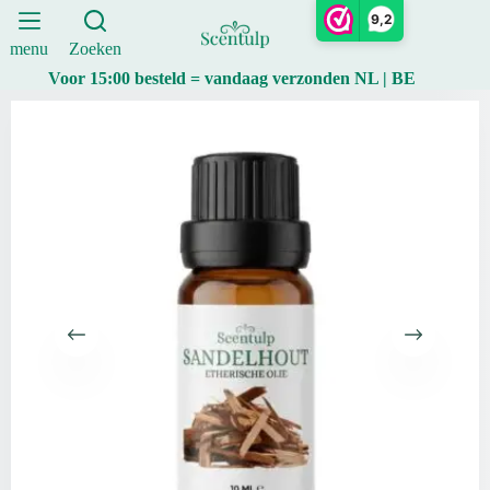
10
Ga
9,2
ml
naar
aantal
de
menu
Zoeken
inhoud
Voor 15:00 besteld = vandaag verzonden NL | BE