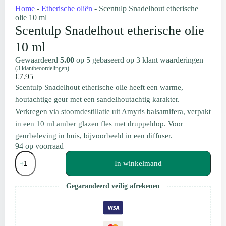
Home
-
Etherische oliën
-
Scentulp Snadelhout etherische
olie 10 ml
Scentulp Snadelhout etherische olie
10 ml
Gewaardeerd
5.00
op 5 gebaseerd op
3
klant waarderingen
(
3
klantbeoordelingen)
€
7.95
Scentulp Snadelhout etherische olie heeft een warme,
houtachtige geur met een sandelhoutachtig karakter.
Verkregen via stoomdestillatie uit Amyris balsamifera, verpakt
in een 10 ml amber glazen fles met druppeldop. Voor
geurbeleving in huis, bijvoorbeeld in een diffuser.
94 op voorraad
Scentulp
Snadelhout
In winkelmand
etherische
olie
Gegarandeerd veilig afrekenen
10
ml
aantal