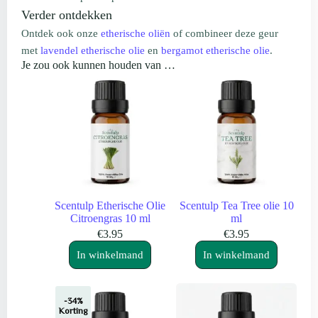
Verder ontdekken
Ontdek ook onze
etherische oliën
of combineer deze geur
met
lavendel etherische olie
en
bergamot etherische olie
.
Je zou ook kunnen houden van …
Scentulp Etherische Olie
Scentulp Tea Tree olie 10
Citroengras 10 ml
ml
€
3.95
€
3.95
In winkelmand
In winkelmand
-34%
Korting