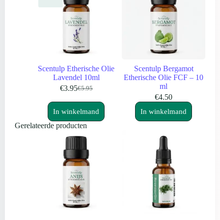
Scentulp Etherische Olie
Scentulp Bergamot
Lavendel 10ml
Etherische Olie FCF – 10
ml
€
3.95
€
5.95
Oorspronkelijke
Huidige
€
4.50
prijs
prijs
was:
is:
In winkelmand
In winkelmand
€5.95.
€3.95.
Gerelateerde producten