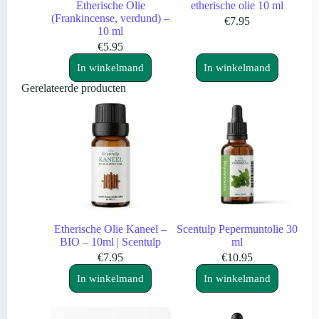
Etherische Olie
etherische olie 10 ml
(Frankincense, verdund) –
€
7.95
10 ml
€
5.95
In winkelmand
In winkelmand
Gerelateerde producten
Etherische Olie Kaneel –
Scentulp Pepermuntolie 30
BIO – 10ml | Scentulp
ml
€
7.95
€
10.95
In winkelmand
In winkelmand