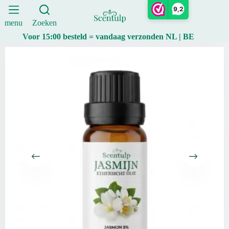
absolute
Ga
9,2
(grandiflorum)
naar
10ml
de
menu
Zoeken
aantal
inhoud
Voor 15:00 besteld = vandaag verzonden NL | BE