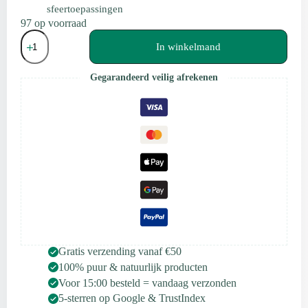
sfeertoepassingen
97 op voorraad
Scentulp
Etherische
In winkelmand
Olie
Jasmijn
Gegarandeerd veilig afrekenen
absolute
(grandiflorum)
10ml
aantal
Gratis verzending vanaf €50
100% puur & natuurlijk producten
Voor 15:00 besteld = vandaag verzonden
5-sterren op Google & TrustIndex