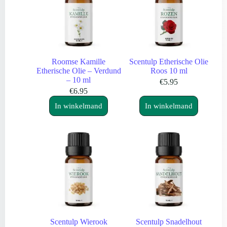
Roomse Kamille
Scentulp Etherische Olie
Etherische Olie – Verdund
Roos 10 ml
– 10 ml
€
5.95
€
6.95
In winkelmand
In winkelmand
Scentulp Wierook
Scentulp Snadelhout