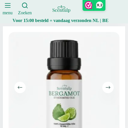
FCF
Ga
9,2
–
naar
10
de
menu
Zoeken
ml
inhoud
Voor 15:00 besteld = vandaag verzonden NL | BE
aantal