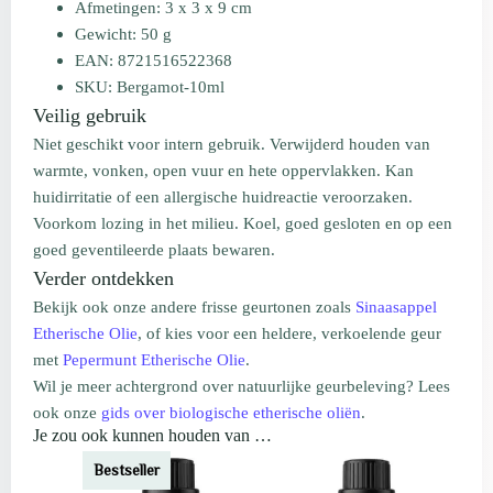
Afmetingen: 3 x 3 x 9 cm
Gewicht: 50 g
EAN: 8721516522368
SKU: Bergamot-10ml
Veilig gebruik
Niet geschikt voor intern gebruik. Verwijderd houden van
warmte, vonken, open vuur en hete oppervlakken. Kan
huidirritatie of een allergische huidreactie veroorzaken.
Voorkom lozing in het milieu. Koel, goed gesloten en op een
goed geventileerde plaats bewaren.
Verder ontdekken
Bekijk ook onze andere frisse geurtonen zoals
Sinaasappel
Etherische Olie
, of kies voor een heldere, verkoelende geur
met
Pepermunt Etherische Olie
.
Wil je meer achtergrond over natuurlijke geurbeleving? Lees
ook onze
gids over biologische etherische oliën
.
Je zou ook kunnen houden van …
Bestseller