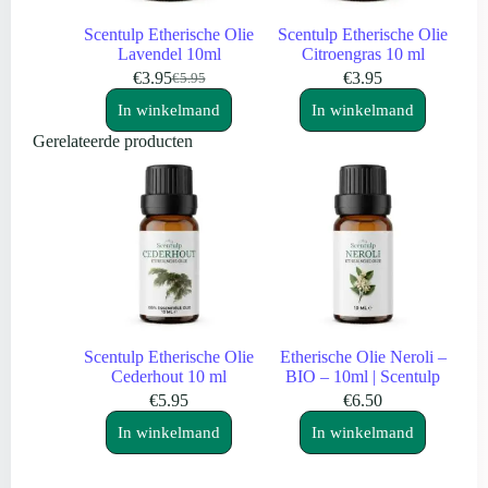
Scentulp Etherische Olie
Scentulp Etherische Olie
Lavendel 10ml
Citroengras 10 ml
€
3.95
€
3.95
€
5.95
Oorspronkelijke
Huidige
prijs
prijs
In winkelmand
In winkelmand
was:
is:
Gerelateerde producten
€5.95.
€3.95.
Scentulp Etherische Olie
Etherische Olie Neroli –
Cederhout 10 ml
BIO – 10ml | Scentulp
€
5.95
€
6.50
In winkelmand
In winkelmand