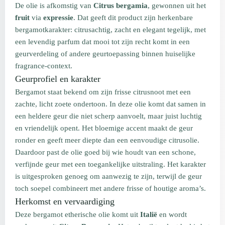
De olie is afkomstig van
Citrus bergamia
, gewonnen uit het
fruit
via
expressie
. Dat geeft dit product zijn herkenbare
bergamotkarakter: citrusachtig, zacht en elegant tegelijk, met
een levendig parfum dat mooi tot zijn recht komt in een
geurverdeling of andere geurtoepassing binnen huiselijke
fragrance-context.
Geurprofiel en karakter
Bergamot staat bekend om zijn frisse citrusnoot met een
zachte, licht zoete ondertoon. In deze olie komt dat samen in
een heldere geur die niet scherp aanvoelt, maar juist luchtig
en vriendelijk opent. Het bloemige accent maakt de geur
ronder en geeft meer diepte dan een eenvoudige citrusolie.
Daardoor past de olie goed bij wie houdt van een schone,
verfijnde geur met een toegankelijke uitstraling. Het karakter
is uitgesproken genoeg om aanwezig te zijn, terwijl de geur
toch soepel combineert met andere frisse of houtige aroma’s.
Herkomst en vervaardiging
Deze bergamot etherische olie komt uit
Italië
en wordt