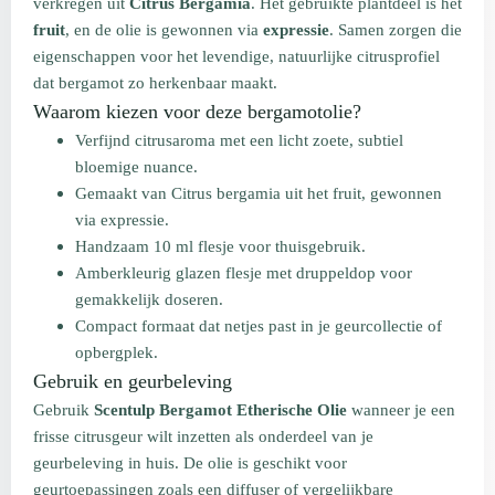
verkregen uit
Citrus Bergamia
. Het gebruikte plantdeel is het
fruit
, en de olie is gewonnen via
expressie
. Samen zorgen die
eigenschappen voor het levendige, natuurlijke citrusprofiel
dat bergamot zo herkenbaar maakt.
Waarom kiezen voor deze bergamotolie?
Verfijnd citrusaroma met een licht zoete, subtiel
bloemige nuance.
Gemaakt van Citrus bergamia uit het fruit, gewonnen
via expressie.
Handzaam 10 ml flesje voor thuisgebruik.
Amberkleurig glazen flesje met druppeldop voor
gemakkelijk doseren.
Compact formaat dat netjes past in je geurcollectie of
opbergplek.
Gebruik en geurbeleving
Gebruik
Scentulp Bergamot Etherische Olie
wanneer je een
frisse citrusgeur wilt inzetten als onderdeel van je
geurbeleving in huis. De olie is geschikt voor
geurtoepassingen zoals een diffuser of vergelijkbare