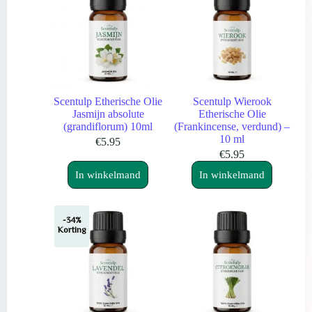
Scentulp Etherische Olie
Scentulp Wierook
Jasmijn absolute
Etherische Olie
(grandiflorum) 10ml
(Frankincense, verdund) –
10 ml
€
5.95
€
5.95
In winkelmand
In winkelmand
-34%
Korting