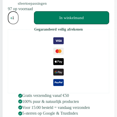
sfeertoepassingen
97 op voorraad
Scentulp
Etherische
In winkelmand
Olie
Jasmijn
Gegarandeerd veilig afrekenen
absolute
(grandiflorum)
10ml
aantal
Gratis verzending vanaf €50
100% puur & natuurlijk producten
Voor 15:00 besteld = vandaag verzonden
5-sterren op Google & TrustIndex