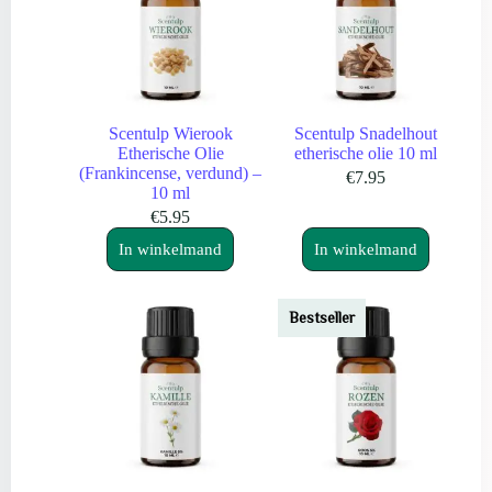
Scentulp Wierook
Scentulp Snadelhout
Etherische Olie
etherische olie 10 ml
(Frankincense, verdund) –
€
7.95
10 ml
€
5.95
In winkelmand
In winkelmand
Bestseller