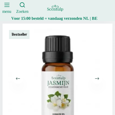
absolute
Ga
(grandiflorum)
naar
10ml
de
menu
Zoeken
aantal
inhoud
Voor 15:00 besteld = vandaag verzonden NL | BE
Bestseller