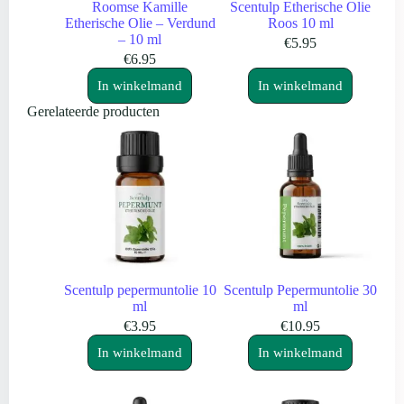
Roomse Kamille
Scentulp Etherische Olie
Etherische Olie – Verdund
Roos 10 ml
– 10 ml
€
5.95
€
6.95
In winkelmand
In winkelmand
Gerelateerde producten
Scentulp pepermuntolie 10
Scentulp Pepermuntolie 30
ml
ml
€
3.95
€
10.95
In winkelmand
In winkelmand