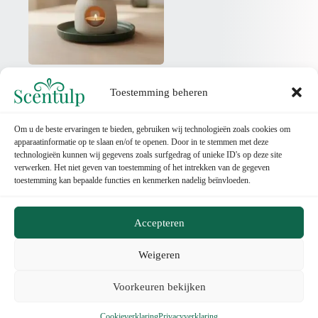
Waxmelts & Geurbranders
(40)
Toestemming beheren
Om u de beste ervaringen te bieden, gebruiken wij technologieën zoals cookies om
apparaatinformatie op te slaan en/of te openen. Door in te stemmen met deze
technologieën kunnen wij gegevens zoals surfgedrag of unieke ID's op deze site
verwerken. Het niet geven van toestemming of het intrekken van de gegeven
toestemming kan bepaalde functies en kenmerken nadelig beïnvloeden.
Contact
Accepteren
Categorieën
Weigeren
0
Belangrijke Pagina's
Voorkeuren bekijken
© 2025,
Scentulp ®.
All rights
reserved.
Cookieverklaring
Privacyverklaring