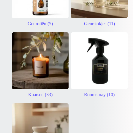
Geuroliën
(5)
Geurstokjes
(11)
Kaarsen
(33)
Roomspray
(10)