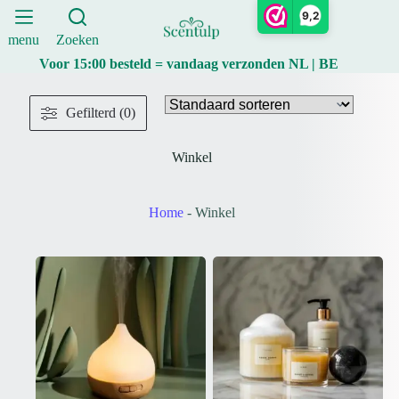
Ga
9,2
naar
de
menu
Zoeken
inhoud
Voor 15:00 besteld = vandaag verzonden NL | BE
Gefilterd (0)
Winkel
Home
-
Winkel