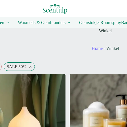
en
Waxmelts & Geurbranders
Geurstokjes
Roomspray
Bad
Winkel
Home
-
Winkel
×
SALE 50%