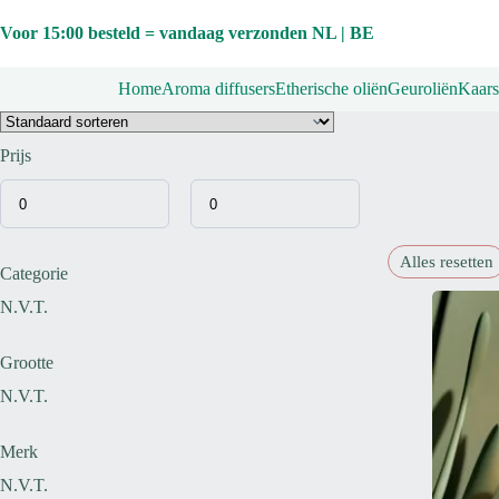
Ga
naar
Voor 15:00 besteld = vandaag verzonden NL | BE
de
inhoud
Home
Aroma diffusers
Etherische oliën
Geuroliën
Kaars
Prijs
Alles resetten
Categorie
N.V.T.
Grootte
N.V.T.
Merk
N.V.T.