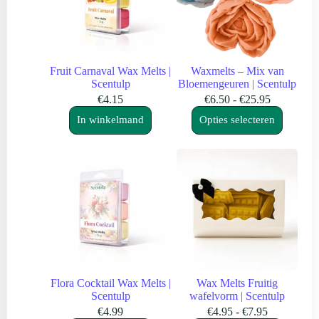
Fruit Carnaval Wax Melts |
Waxmelts – Mix van
Scentulp
Bloemengeuren | Scentulp
Prijsklasse
€
4.15
€
6.50
-
€
25.95
Dit
€6.50
In winkelmand
Opties selecteren
product
tot
heeft
€25.95
meerdere
variaties.
Deze
optie
kan
gekozen
worden
op
de
productpagina
Flora Cocktail Wax Melts |
Wax Melts Fruitig
Scentulp
wafelvorm | Scentulp
Prijsklasse:
€
4.99
€
4.95
-
€
7.95