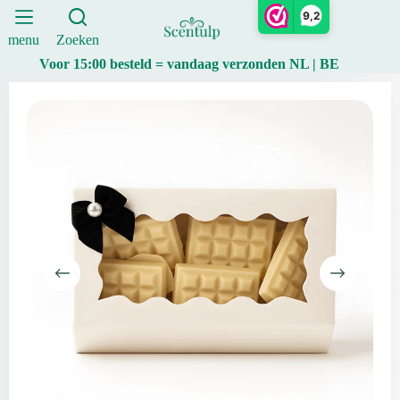
|
Ga
9,2
Scentulp
naar
aantal
de
menu
Zoeken
inhoud
Voor 15:00 besteld = vandaag verzonden NL | BE