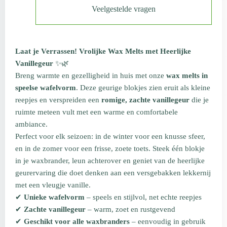
Veelgestelde vragen
Laat je Verrassen! Vrolijke Wax Melts met Heerlijke
Vanillegeur
✨🌿
Breng warmte en gezelligheid in huis met onze
wax melts in
speelse wafelvorm
. Deze geurige blokjes zien eruit als kleine
reepjes en verspreiden een
romige, zachte vanillegeur
die je
ruimte meteen vult met een warme en comfortabele
ambiance.
Perfect voor elk seizoen: in de winter voor een knusse sfeer,
en in de zomer voor een frisse, zoete toets. Steek één blokje
in je waxbrander, leun achterover en geniet van de heerlijke
geurervaring die doet denken aan een versgebakken lekkernij
met een vleugje vanille.
✔
Unieke wafelvorm
– speels en stijlvol, net echte reepjes
✔
Zachte vanillegeur
– warm, zoet en rustgevend
✔
Geschikt voor alle waxbranders
– eenvoudig in gebruik