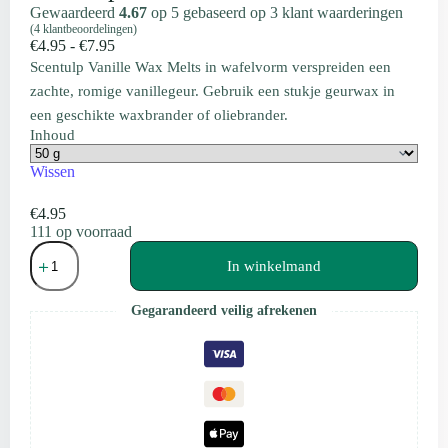
Gewaardeerd
4.67
op 5 gebaseerd op
3
klant waarderingen
(
4
klantbeoordelingen)
Prijsklasse:
€
4.95
-
€
7.95
€4.95
Scentulp Vanille Wax Melts in wafelvorm verspreiden een
tot
zachte, romige vanillegeur. Gebruik een stukje geurwax in
€7.95
een geschikte waxbrander of oliebrander.
Inhoud
Wissen
€
4.95
111 op voorraad
Wax
Melts
In winkelmand
Vanille
wafelvorm
Gegarandeerd veilig afrekenen
|
Scentulp
aantal