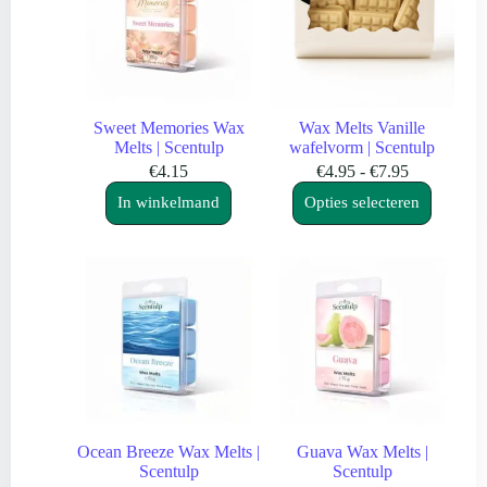
Sweet Memories Wax
Wax Melts Vanille
Melts | Scentulp
wafelvorm | Scentulp
Prijsklasse:
€
4.15
€
4.95
-
€
7.95
Dit
€4.95
In winkelmand
Opties selecteren
product
tot
heeft
€7.95
meerdere
variaties.
Deze
optie
kan
gekozen
worden
op
de
productpagina
Ocean Breeze Wax Melts |
Guava Wax Melts |
Scentulp
Scentulp