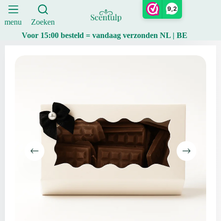
|
Ga
9,2
Scentulp
naar
aantal
de
menu
Zoeken
inhoud
Voor 15:00 besteld = vandaag verzonden NL | BE