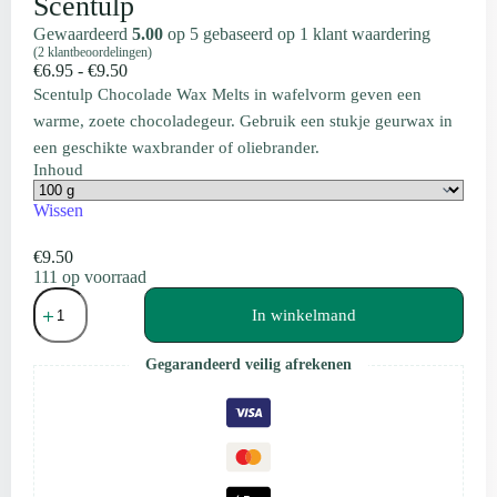
Scentulp
Gewaardeerd
5.00
op 5 gebaseerd op
1
klant waardering
(
2
klantbeoordelingen)
Prijsklasse:
€
6.95
-
€
9.50
€6.95
Scentulp Chocolade Wax Melts in wafelvorm geven een
tot
warme, zoete chocoladegeur. Gebruik een stukje geurwax in
€9.50
een geschikte waxbrander of oliebrander.
Inhoud
Wissen
€
9.50
111 op voorraad
Wax
Melts
In winkelmand
Chocolade
Wafelvorm
Gegarandeerd veilig afrekenen
|
Scentulp
aantal