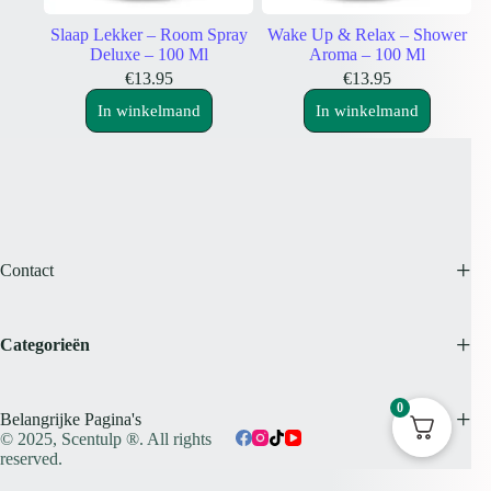
Slaap Lekker – Room Spray
Wake Up & Relax – Shower
Deluxe – 100 Ml
Aroma – 100 Ml
€
13.95
€
13.95
In winkelmand
In winkelmand
Contact
Categorieën
0
Belangrijke Pagina's
© 2025,
Scentulp ®.
All rights
reserved.