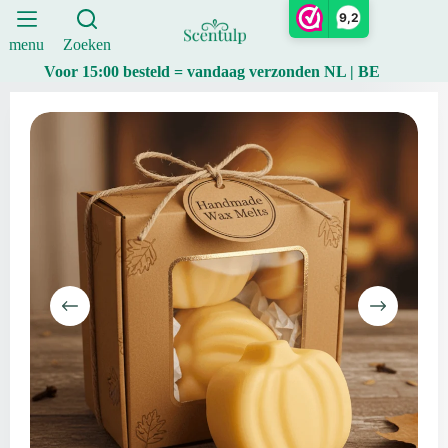
&
Ga
9,2
vanille
naar
|
de
menu
Zoeken
Scentulp
inhoud
Voor 15:00 besteld = vandaag verzonden NL | BE
aantal