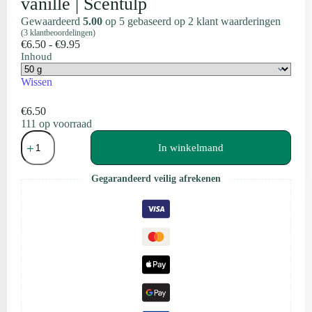
vanille | Scentulp
Gewaardeerd
5.00
op 5 gebaseerd op
2
klant waarderingen
(
3
klantbeoordelingen)
Prijsklasse:
€
6.50
-
€
9.95
€6.50
Inhoud
tot
€9.95
Wissen
€
6.50
111 op voorraad
Pompoen
Waxmelts
In winkelmand
|
kaneel
Gegarandeerd veilig afrekenen
&
vanille
|
Scentulp
aantal