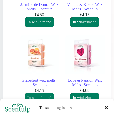
Jasmine de Damas Wax
Vanille & Kokos Wax
Melts | Scentulp
Melts | Scentulp
€
4.50
€
4.15
In winkelmand
In winkelmand
Grapefruit wax melts |
Love & Passion Wax
Scentulp
Melts | Scentulp
€
4.15
€
4.99
In winkelmand
In winkelmand
Toestemming beheren