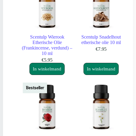
Scentulp Wierook
Scentulp Snadelhout
Etherische Olie
etherische olie 10 ml
(Frankincense, verdund) –
€
7.95
10 ml
€
5.95
In winkelmand
In winkelmand
Bestseller