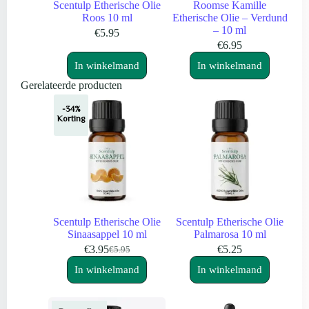
Scentulp Etherische Olie
Roomse Kamille
Roos 10 ml
Etherische Olie – Verdund
– 10 ml
€
5.95
€
6.95
In winkelmand
In winkelmand
Gerelateerde producten
-34%
Korting
Scentulp Etherische Olie
Scentulp Etherische Olie
Sinaasappel 10 ml
Palmarosa 10 ml
€
3.95
€
5.25
€
5.95
Oorspronkelijke
Huidige
prijs
prijs
In winkelmand
In winkelmand
was:
is:
€5.95.
€3.95.