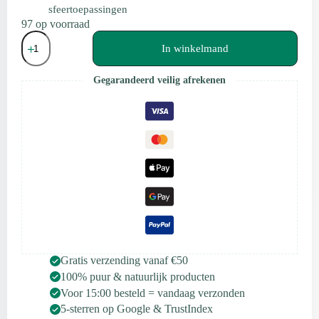
sfeertoepassingen
97 op voorraad
Scentulp
Etherische
In winkelmand
Olie
Jasmijn
Gegarandeerd veilig afrekenen
absolute
(grandiflorum)
10ml
aantal
Gratis verzending vanaf €50
100% puur & natuurlijk producten
Voor 15:00 besteld = vandaag verzonden
5-sterren op Google & TrustIndex