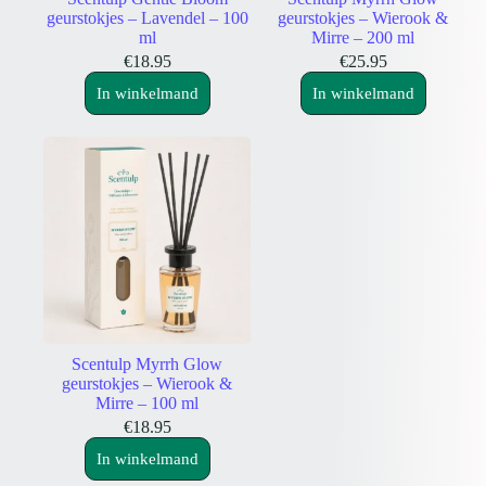
geurstokjes – Lavendel – 100
geurstokjes – Wierook &
ml
Mirre – 200 ml
€
18.95
€
25.95
In winkelmand
In winkelmand
Scentulp Myrrh Glow
geurstokjes – Wierook &
Mirre – 100 ml
€
18.95
In winkelmand