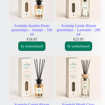
Scentulp Jasmine Poem
Scentulp Gentle Bloom
geurstokjes – Jasmijn – 100
geurstokjes – Lavendel – 200
ml
ml
€
18.95
€
25.95
In winkelmand
In winkelmand
Scentulp Gentle Bloom
Scentulp Myrrh Glow