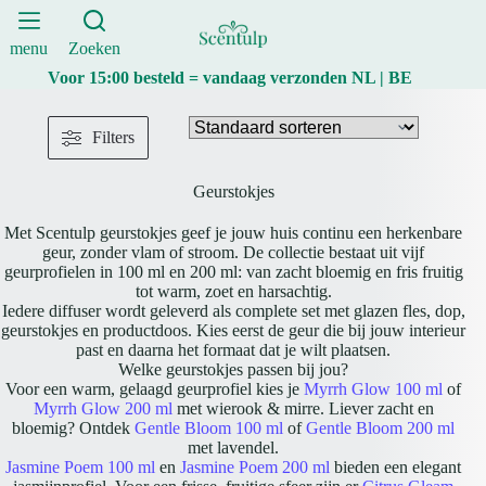
Ga
naar
de
menu
Zoeken
inhoud
Voor 15:00 besteld = vandaag verzonden NL | BE
Filters
Geurstokjes
Met Scentulp geurstokjes geef je jouw huis continu een herkenbare
geur, zonder vlam of stroom. De collectie bestaat uit vijf
geurprofielen in 100 ml en 200 ml: van zacht bloemig en fris fruitig
tot warm, zoet en harsachtig.
Iedere diffuser wordt geleverd als complete set met glazen fles, dop,
geurstokjes en productdoos. Kies eerst de geur die bij jouw interieur
past en daarna het formaat dat je wilt plaatsen.
Welke geurstokjes passen bij jou?
Voor een warm, gelaagd geurprofiel kies je
Myrrh Glow 100 ml
of
Myrrh Glow 200 ml
met wierook & mirre. Liever zacht en
bloemig? Ontdek
Gentle Bloom 100 ml
of
Gentle Bloom 200 ml
met lavendel.
Jasmine Poem 100 ml
en
Jasmine Poem 200 ml
bieden een elegant