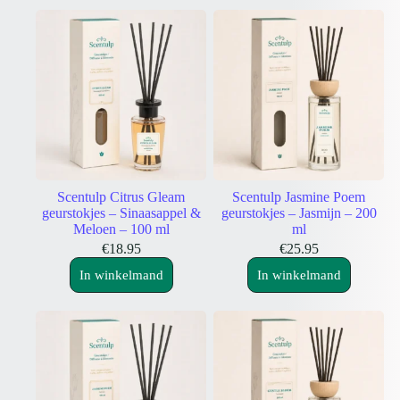
Scentulp Citrus Gleam
Scentulp Jasmine Poem
geurstokjes – Sinaasappel &
geurstokjes – Jasmijn – 200
Meloen – 100 ml
ml
€
18.95
€
25.95
In winkelmand
In winkelmand