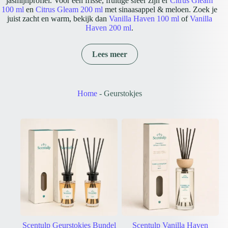
jasmijnprofiel. Voor een frisse, fruitige sfeer zijn er
Citrus Gleam
100 ml
en
Citrus Gleam 200 ml
met sinaasappel & meloen. Zoek je
juist zacht en warm, bekijk dan
Vanilla Haven 100 ml
of
Vanilla
Haven 200 ml
.
Geurstokjes van 100 ml of 200 ml?
De 100 ml-uitvoering heeft een compact, afgerond vaasmodel. De
Lees meer
200 ml-uitvoering bevat meer geurvloeistof en heeft een hoger,
slanker flesmodel. Binnen iedere geurlijn is het geurprofiel in beide
formaten gelijk; je kiest vooral op inhoud, uitstraling en de plek
waar je de diffuser neerzet.
Zo gebruik je geurstokjes
Home
-
Geurstokjes
Plaats de stokjes in de geopende fles en geef de geur tijd om zich
geleidelijk door de ruimte te verspreiden. Gebruik minder stokjes
voor een subtieler resultaat of draai de stokjes voorzichtig om
wanneer je tijdelijk meer geur wilt waarnemen. Zet de fles altijd
rechtop op een stabiele, beschermde ondergrond.
Veelgestelde vragen over geurstokjes
Wat is het verschil tussen geurstokjes en een reed diffuser?
Er is geen praktisch verschil: reed diffuser is de Engelse benaming
voor een geurverspreider met geurstokjes.
Hoe kies ik de juiste geur?
Kies lavendel of jasmijn voor een bloemige uitstraling, sinaasappel
& meloen voor een fris fruitig karakter, vanille voor zachte warmte
of wierook & mirre voor een dieper harsachtig geurprofiel.
Hoe bepaal ik de geursterkte?
Scentulp Geurstokjes Bundel
Scentulp Vanilla Haven