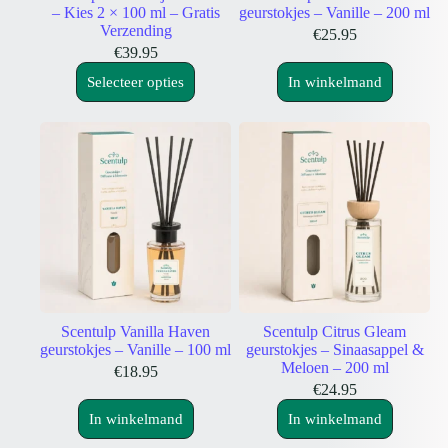
Begin met een beperkt aantal stokjes en voeg er naar wens meer toe.
– Kies 2 × 100 ml – Gratis
geurstokjes – Vanille – 200 ml
De ervaren geursterkte hangt ook af van ventilatie, temperatuur,
Verzending
€
25.95
ruimte en plaatsing.
€
39.95
Zijn de geuren in 100 ml en 200 ml hetzelfde?
Ja. Binnen dezelfde geurlijn is het geurprofiel gelijk; inhoud en
Selecteer opties
In winkelmand
flesvorm verschillen.
Meer huisparfum ontdekken
Bekijk ook onze
roomsprays
voor geur op het moment dat jij dat
wilt, of ontdek de collectie
premium geurkaarsen
voor geur, sfeer en
een warme gloed.
Scentulp Vanilla Haven
Scentulp Citrus Gleam
geurstokjes – Vanille – 100 ml
geurstokjes – Sinaasappel &
Meloen – 200 ml
€
18.95
€
24.95
In winkelmand
In winkelmand