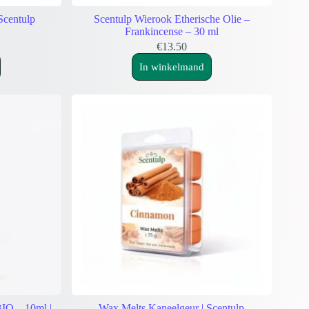
Scentulp
Scentulp Wierook Etherische Olie –
Frankincense – 30 ml
kelijke
€
13.50
In winkelmand
BIO – 10ml |
Wax Melts Kaneelgeur | Scentulp