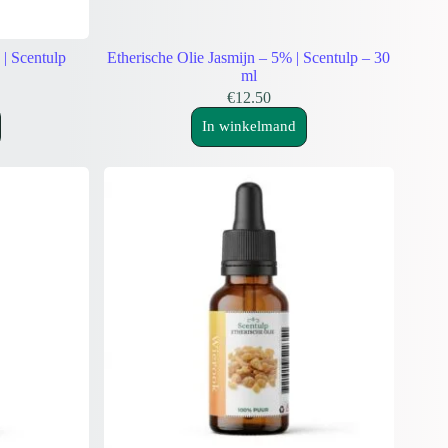
| Scentulp
Etherische Olie Jasmijn – 5% | Scentulp – 30
ml
€
12.50
In winkelmand