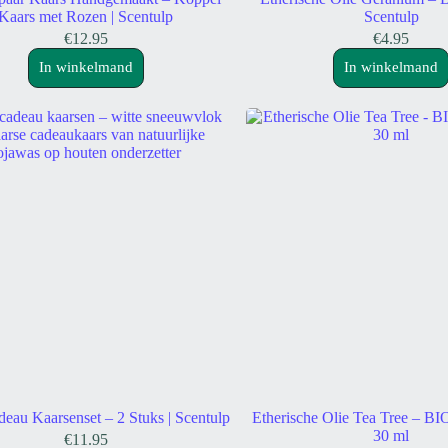
Kaars met Rozen | Scentulp
Scentulp
€
12.95
€
4.95
In winkelmand
In winkelmand
deau Kaarsenset – 2 Stuks | Scentulp
Etherische Olie Tea Tree – BIO
30 ml
€
11.95