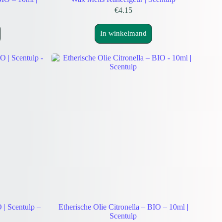
€
4.15
In winkelmand
 | Scentulp –
Etherische Olie Citronella – BIO – 10ml |
Scentulp