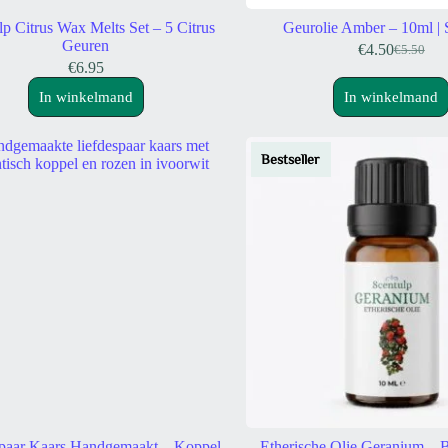
lp Citrus Wax Melts Set – 5 Citrus
Geurolie Amber – 10ml | 
Geuren
€
4.50
€
5.50
Oorspron
Huidige
€
6.95
prijs
prijs
was:
is:
In winkelmand
In winkelmand
€5.50.
€4.50.
Bestseller
spaar Kaars Handgemaakt – Koppel
Etherische Olie Geranium – 