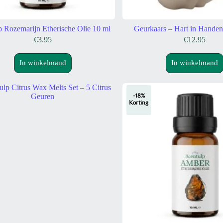
p Rozemarijn Etherische Olie 10 ml
Geurkaars – Hart in Handen 
€
3.95
€
12.95
In winkelmand
In winkelmand
-18%
Korting