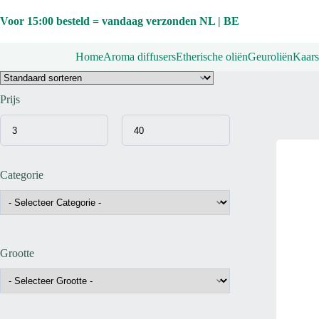
Ga
naar
Voor 15:00 besteld = vandaag verzonden NL | BE
de
inhoud
Home
Aroma diffusers
Etherische oliën
Geuroliën
Kaars
Prijs
Categorie
Grootte