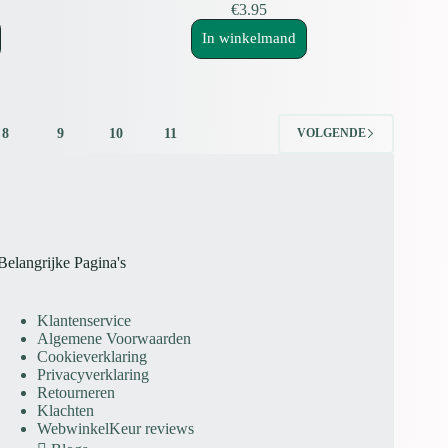
€
3.95
In winkelmand
8
9
10
11
VOLGENDE
Belangrijke Pagina's
Klantenservice
Algemene Voorwaarden
Cookieverklaring
Privacyverklaring
Retourneren
Klachten
WebwinkelKeur reviews