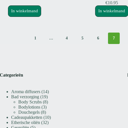
€
10.95
In winkelmand
In winkelmand
1
…
4
5
6
7
Categorieën
14
Aroma diffusers
14
19
producten
Bad verzorging
19
producten
8
Body Scrubs
8
3
producten
Bodylotions
3
8
producten
Douchegels
8
producten
10
Cadeaupakketten
10
32
producten
Etherische oliën
32
5
producten
Geuroliën
5