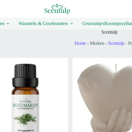
en
Waxmelts & Geurbranders
Geurstokjes
Roomspray
Bad
Scentulp
Home
-
Merken
-
Scentulp
-
P