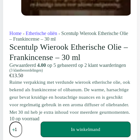
Home
-
Etherische oliën
-
Scentulp Wierook Etherische Olie
– Frankincense – 30 ml
Scentulp Wierook Etherische Olie –
Frankincense – 30 ml
Gewaardeerd
4.00
op 5 gebaseerd op
2
klant waarderingen
(
3
klantbeoordelingen)
€
13.50
Ruime verpakking met verdunde wierook etherische olie, ook
bekend als frankincense of olibanum. De warme, harsachtige
geur bevat kruidige en houtachtige nuances en is geschikt
voor regelmatig gebruik in een aroma diffuser of oliebrander.
Met 30 ml heb je extra inhoud voor meerdere geurmomenten.
10 op voorraad
Scentulp
Wierook
In winkelmand
Etherische
Olie