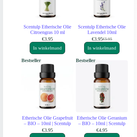
Scentulp Etherische Olie
Scentulp Etherische Olie
Citroengras 10 ml
Lavendel 10ml
€
3.95
€
3.95
€
5.95
Oorspronkelijke
Huidige
prijs
prijs
In winkelmand
In winkelmand
was:
is:
€5.95.
€3.95.
Bestseller
Bestseller
Etherische Olie Grapefruit
Etherische Olie Geranium
– BIO – 10ml | Scentulp
– BIO – 10ml | Scentulp
€
3.95
€
4.95