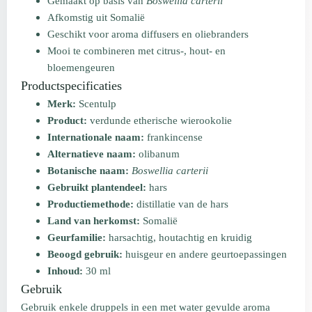
Gemaakt op basis van
Boswellia carterii
Afkomstig uit Somalië
Geschikt voor aroma diffusers en oliebranders
Mooi te combineren met citrus-, hout- en
bloemengeuren
Productspecificaties
Merk:
Scentulp
Product:
verdunde etherische wierookolie
Internationale naam:
frankincense
Alternatieve naam:
olibanum
Botanische naam:
Boswellia carterii
Gebruikt plantendeel:
hars
Productiemethode:
distillatie van de hars
Land van herkomst:
Somalië
Geurfamilie:
harsachtig, houtachtig en kruidig
Beoogd gebruik:
huisgeur en andere geurtoepassingen
Inhoud:
30 ml
Gebruik
Gebruik enkele druppels in een met water gevulde aroma