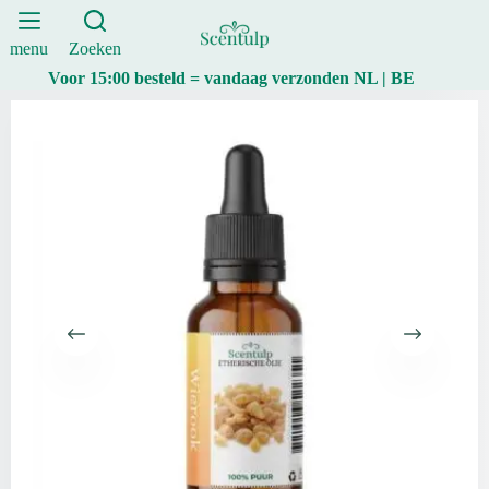
–
Ga
Frankincense
naar
–
de
menu
Zoeken
30
inhoud
Voor 15:00 besteld = vandaag verzonden NL | BE
ml
aantal