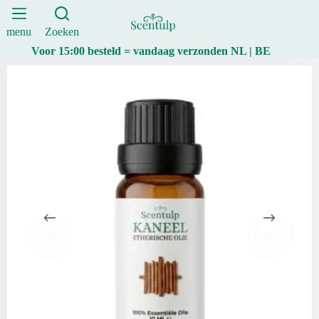
BIO
Ga
–
naar
10ml
de
menu
Zoeken
|
inhoud
Voor 15:00 besteld = vandaag verzonden NL | BE
Scentulp
aantal