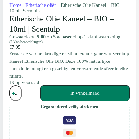
Home
-
Etherische oliën
-
Etherische Olie Kaneel – BIO –
10ml | Scentulp
Etherische Olie Kaneel – BIO –
10ml | Scentulp
Gewaardeerd
5.00
op 5 gebaseerd op
1
klant waardering
(
2
klantbeoordelingen)
€
7.95
Ervaar de warme, kruidige en stimulerende geur van Scentulp
Kaneel Etherische Olie BIO. Deze 100% natuurlijke
kaneelolie brengt een gezellige en verwarmende sfeer in elke
ruimte.
19 op voorraad
Etherische
Olie
In winkelmand
Kaneel
–
Gegarandeerd veilig afrekenen
BIO
–
10ml
|
Scentulp
aantal