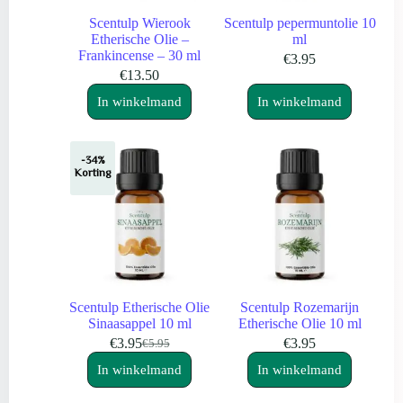
Scentulp Wierook
Scentulp pepermuntolie 10
Etherische Olie –
ml
Frankincense – 30 ml
€
3.95
€
13.50
In winkelmand
In winkelmand
-34%
Korting
Scentulp Etherische Olie
Scentulp Rozemarijn
Sinaasappel 10 ml
Etherische Olie 10 ml
€
3.95
€
3.95
€
5.95
Oorspronkelijke
Huidige
prijs
prijs
In winkelmand
In winkelmand
was:
is:
€5.95.
€3.95.