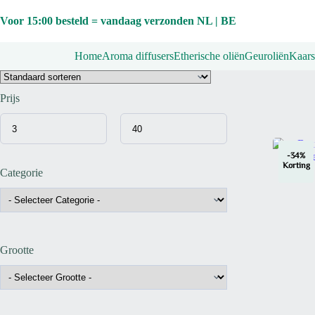
Ga
naar
Voor 15:00 besteld = vandaag verzonden NL | BE
de
inhoud
Home
Aroma diffusers
Etherische oliën
Geuroliën
Kaars
Prijs
-34%
Korting
Categorie
Grootte