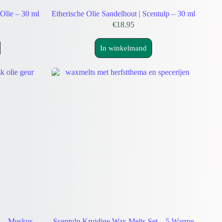
 Olie – 30 ml
Etherische Olie Sandelhout | Scentulp – 30 ml
€
18.95
In winkelmand
e – Muskus –
Scentulp Kruidige Wax Melts Set – 5 Warme