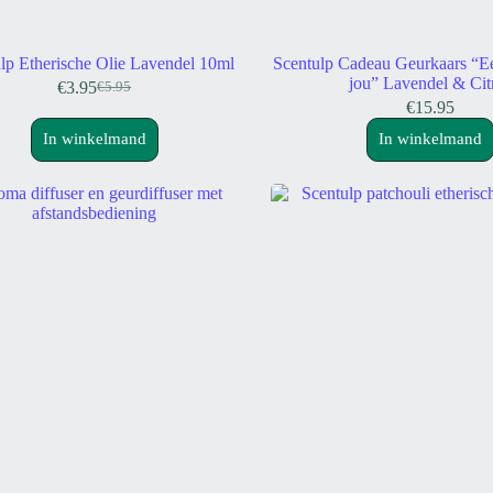
lp Etherische Olie Lavendel 10ml
Scentulp Cadeau Geurkaars “Ee
jou” Lavendel & Cit
€
3.95
€
5.95
Oorspronkelijke
Huidige
€
15.95
prijs
prijs
was:
is:
In winkelmand
In winkelmand
€5.95.
€3.95.