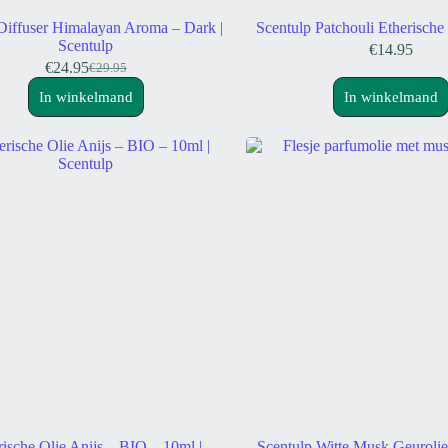
iffuser Himalayan Aroma – Dark |
Scentulp Patchouli Etherische
Scentulp
€
14.95
€
24.95
€
29.95
Oorspronkelijke
Huidige
prijs
prijs
In winkelmand
In winkelmand
was:
is:
€29.95.
€24.95.
rische Olie Anijs – BIO – 10ml |
Scentulp Witte Musk Geuroli