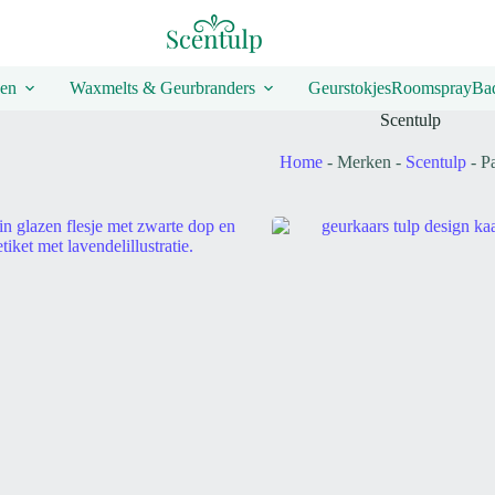
en
Waxmelts & Geurbranders
Geurstokjes
Roomspray
Bad
Scentulp
Home
-
Merken
-
Scentulp
-
P