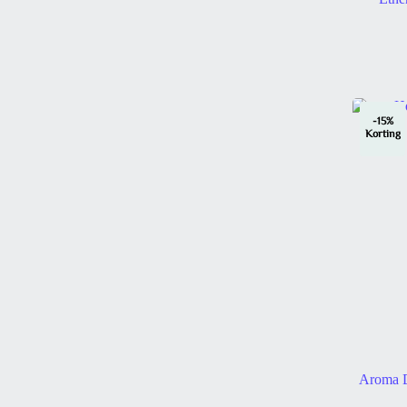
-15%
Korting
Aroma D