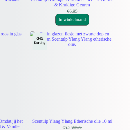
& Kruidige Geuren
€
6.95
In winkelmand
-24%
Korting
mdat jij het
Scentulp Ylang Ylang Etherische olie 10 ml
t & Vanille
€
5.25
€
6.95
Oorspronkelijke
Huidige