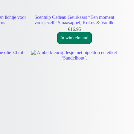
n lichtje voor
Scentulp Cadeau Geurkaars “Een moment
rus
voor jezelf” Sinaasappel, Kokos & Vanille
€
16.95
In winkelmand