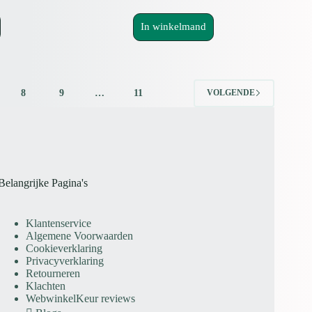
prijs
prijs
was:
is:
In winkelmand
€6.95.
€5.25.
8
9
…
11
VOLGENDE
Belangrijke Pagina's
Klantenservice
Algemene Voorwaarden
Cookieverklaring
Privacyverklaring
Retourneren
Klachten
WebwinkelKeur reviews