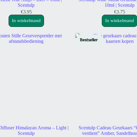
Scentulp
10ml | Scentulp
€
3.95
€
3.75
In winkelmand
In winkelmand
Bestseller
iffuser Himalayan Aroma – Light |
Scentulp Cadeau Geurkaars “O
Scentulp
verdient” Amber, Sandelhou