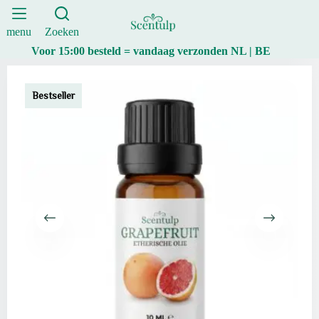
BIO
Ga
-
naar
10ml
de
menu
Zoeken
|
inhoud
Voor 15:00 besteld = vandaag verzonden NL | BE
Scentulp
aantal
Bestseller