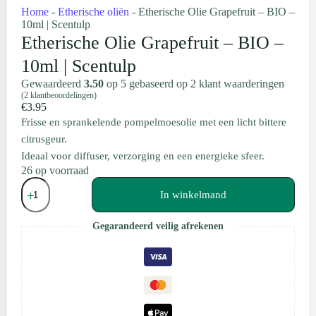
Home
-
Etherische oliën
-
Etherische Olie Grapefruit – BIO –
10ml | Scentulp
Etherische Olie Grapefruit – BIO –
10ml | Scentulp
Gewaardeerd
3.50
op 5 gebaseerd op
2
klant waarderingen
(
2
klantbeoordelingen)
€
3.95
Frisse en sprankelende pompelmoesolie met een licht bittere
citrusgeur.
Ideaal voor diffuser, verzorging en een energieke sfeer.
26 op voorraad
Etherische
Olie
In winkelmand
Grapefruit
–
Gegarandeerd veilig afrekenen
BIO
-
10ml
|
Scentulp
aantal