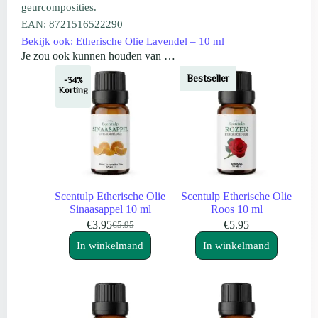
geurcomposities.
EAN: 8721516522290
Bekijk ook: Etherische Olie Lavendel – 10 ml
Je zou ook kunnen houden van …
Bestseller
-34%
Korting
Scentulp Etherische Olie
Scentulp Etherische Olie
Sinaasappel 10 ml
Roos 10 ml
€
3.95
€
5.95
€
5.95
Oorspronkelijke
Huidige
prijs
prijs
In winkelmand
In winkelmand
was:
is:
€5.95.
€3.95.