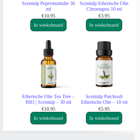
Scentulp Pepermuntolie 30
Scentulp Etherische Olie
ml
Citroengras 10 ml
€
10.95
€
3.95
In winkelmand
In winkelmand
Etherische Olie Tea Tree –
Scentulp Patchouli
BIO | Scentulp – 30 ml
Etherische Olie – 10 ml
€
10.95
€
5.95
In winkelmand
In winkelmand