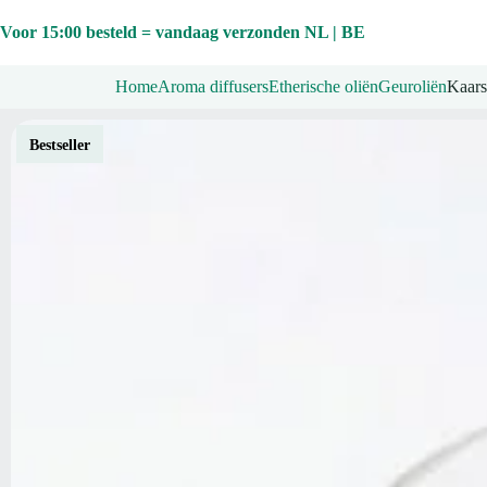
Ga
naar
Voor 15:00 besteld = vandaag verzonden NL | BE
de
inhoud
Home
Aroma diffusers
Etherische oliën
Geuroliën
Kaars
Bestseller