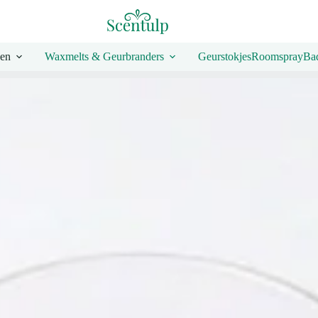
en
Waxmelts & Geurbranders
Geurstokjes
Roomspray
Bad