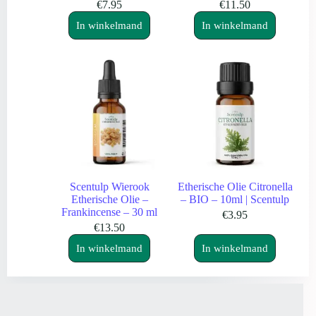
€
7.95
€
11.50
In winkelmand
In winkelmand
Scentulp Wierook
Etherische Olie Citronella
Etherische Olie –
– BIO – 10ml | Scentulp
Frankincense – 30 ml
€
3.95
€
13.50
In winkelmand
In winkelmand