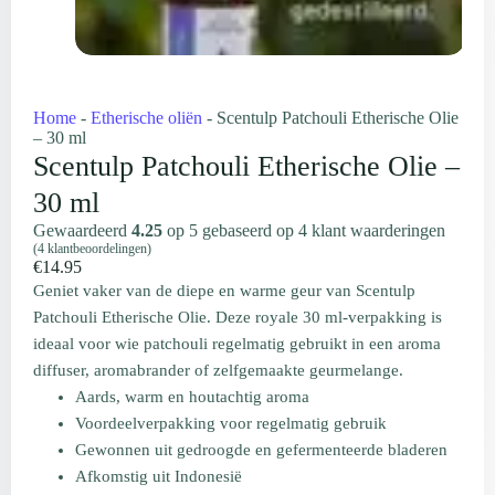
Home
-
Etherische oliën
-
Scentulp Patchouli Etherische Olie
– 30 ml
Scentulp Patchouli Etherische Olie –
30 ml
Gewaardeerd
4.25
op 5 gebaseerd op
4
klant waarderingen
(
4
klantbeoordelingen)
€
14.95
Geniet vaker van de diepe en warme geur van Scentulp
Patchouli Etherische Olie. Deze royale 30 ml-verpakking is
ideaal voor wie patchouli regelmatig gebruikt in een aroma
diffuser, aromabrander of zelfgemaakte geurmelange.
Aards, warm en houtachtig aroma
Voordeelverpakking voor regelmatig gebruik
Gewonnen uit gedroogde en gefermenteerde bladeren
Afkomstig uit Indonesië