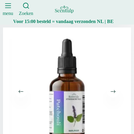
–
Ga
30
naar
ml
de
menu
Zoeken
aantal
inhoud
Voor 15:00 besteld = vandaag verzonden NL | BE