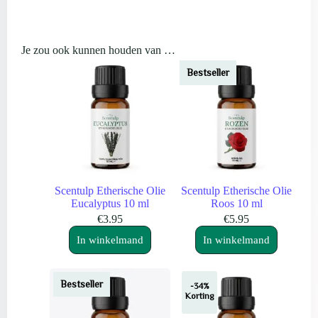
Je zou ook kunnen houden van …
Bestseller
Scentulp Etherische Olie
Scentulp Etherische Olie
Eucalyptus 10 ml
Roos 10 ml
€
3.95
€
5.95
In winkelmand
In winkelmand
Bestseller
-34%
Korting