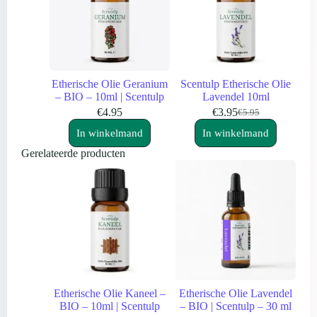
Etherische Olie Geranium
Scentulp Etherische Olie
– BIO – 10ml | Scentulp
Lavendel 10ml
€
4.95
€
3.95
€
5.95
Oorspronkelijke
Huidige
prijs
prijs
In winkelmand
In winkelmand
was:
is:
Gerelateerde producten
€5.95.
€3.95.
Etherische Olie Kaneel –
Etherische Olie Lavendel
BIO – 10ml | Scentulp
– BIO | Scentulp – 30 ml