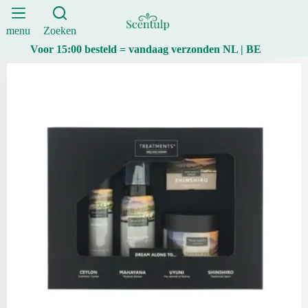
-
Ga
Shinshiro
naar
aantal
de
menu
Zoeken
inhoud
Voor 15:00 besteld = vandaag verzonden NL | BE