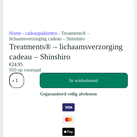
Home
-
cadeaupakketten
-
Treatments® –
lichaamsverzorging cadeau – Shinshiro
Treatments® – lichaamsverzorging
cadeau – Shinshiro
€
24.95
910 op voorraad
Treatments®
-
In winkelmand
lichaamsverzorging
cadeau
Gegarandeerd veilig afrekenen
-
Shinshiro
aantal