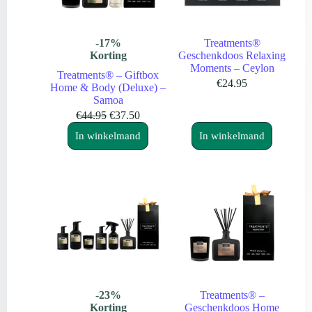
-17%
Treatments®
Korting
Geschenkdoos Relaxing
Moments – Ceylon
Treatments® – Giftbox
€
24.95
Home & Body (Deluxe) –
Samoa
Oorspronkelijke
Huidige
€
44.95
€
37.50
prijs
prijs
In winkelmand
In winkelmand
was:
is:
€44.95.
€37.50.
-23%
Treatments® –
Korting
Geschenkdoos Home