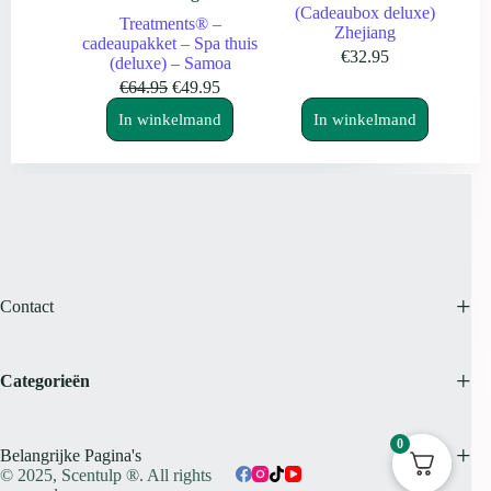
(Cadeaubox deluxe)
Treatments® –
Zhejiang
cadeaupakket – Spa thuis
€
32.95
(deluxe) – Samoa
Oorspronkelijke
Huidige
€
64.95
€
49.95
prijs
prijs
In winkelmand
In winkelmand
was:
is:
€64.95.
€49.95.
Contact
Categorieën
0
Belangrijke Pagina's
© 2025,
Scentulp ®.
All rights