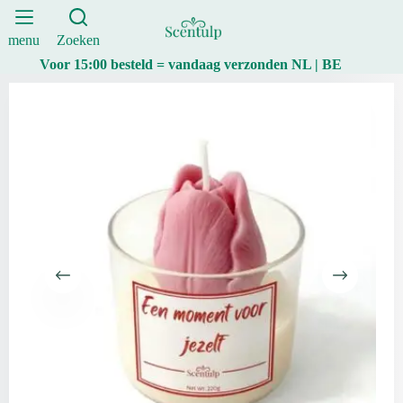
moment
Ga
voor
naar
jezelf”
de
menu
Zoeken
Sinaasappel,
inhoud
Voor 15:00 besteld = vandaag verzonden NL | BE
Kokos
&
Vanille
aantal