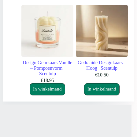
Design Geurkaars Vanille
Gedraaide Designkaars –
– Pompoenvorm |
Hoog | Scentulp
Scentulp
€
10.50
€
18.95
In winkelmand
In winkelmand