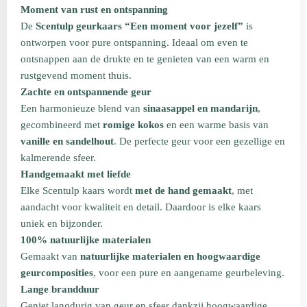
Moment van rust en ontspanning
De
Scentulp geurkaars “Een moment voor jezelf”
is
ontworpen voor pure ontspanning. Ideaal om even te
ontsnappen aan de drukte en te genieten van een warm en
rustgevend moment thuis.
Zachte en ontspannende geur
Een harmonieuze blend van
sinaasappel en mandarijn
,
gecombineerd met
romige kokos
en een warme basis van
vanille en sandelhout
. De perfecte geur voor een gezellige en
kalmerende sfeer.
Handgemaakt met liefde
Elke Scentulp kaars wordt
met de hand gemaakt
, met
aandacht voor kwaliteit en detail. Daardoor is elke kaars
uniek en bijzonder.
100% natuurlijke materialen
Gemaakt van
natuurlijke materialen en hoogwaardige
geurcomposities
, voor een pure en aangename geurbeleving.
Lange brandduur
Geniet langdurig van geur en sfeer dankzij hoogwaardige