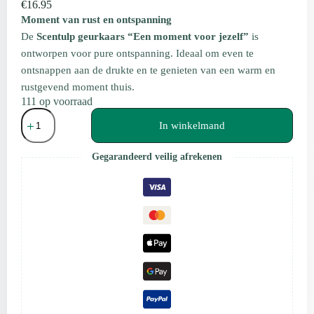
€
16.95
Moment van rust en ontspanning
De
Scentulp geurkaars “Een moment voor jezelf”
is
ontworpen voor pure ontspanning. Ideaal om even te
ontsnappen aan de drukte en te genieten van een warm en
rustgevend moment thuis.
111 op voorraad
Scentulp
Cadeau
In winkelmand
Geurkaars
“Een
Gegarandeerd veilig afrekenen
moment
voor
jezelf”
Sinaasappel,
Kokos
&
Vanille
aantal