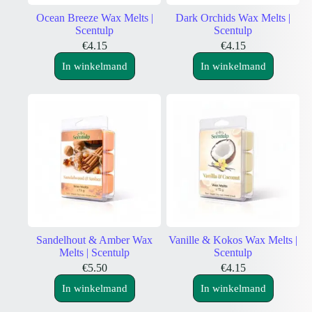
Ocean Breeze Wax Melts |
Dark Orchids Wax Melts |
Scentulp
Scentulp
€
4.15
€
4.15
In winkelmand
In winkelmand
Sandelhout & Amber Wax
Vanille & Kokos Wax Melts |
Melts | Scentulp
Scentulp
€
5.50
€
4.15
In winkelmand
In winkelmand