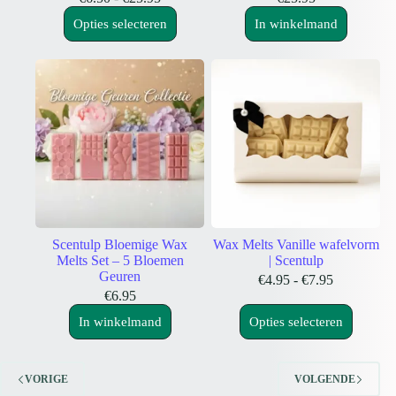
Dit
€6.50
Opties selecteren
In winkelmand
product
tot
heeft
€25.95
meerdere
variaties.
Deze
optie
kan
gekozen
worden
op
de
productpagina
Scentulp Bloemige Wax
Wax Melts Vanille wafelvorm
Melts Set – 5 Bloemen
| Scentulp
Geuren
Prijsklasse:
€
4.95
-
€
7.95
€4.95
€
6.95
Dit
tot
In winkelmand
Opties selecteren
product
€7.95
heeft
meerdere
variaties.
VORIGE
VOLGENDE
Deze