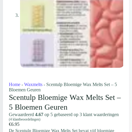
Home
-
Waxmelts
-
Scentulp Bloemige Wax Melts Set – 5
Bloemen Geuren
Scentulp Bloemige Wax Melts Set –
5 Bloemen Geuren
Gewaardeerd
4.67
op 5 gebaseerd op
3
klant waarderingen
(
4
klantbeoordelingen)
€
6.95
De Scentulp Bloemige Wax Melts Set bevat vijf bloemige