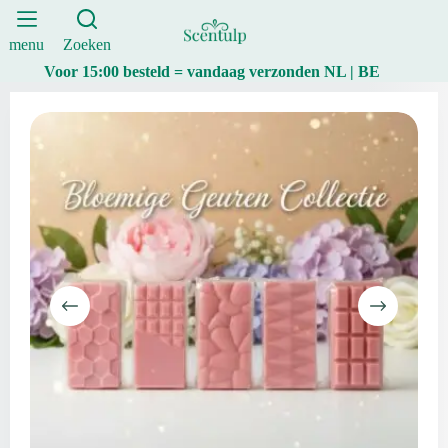
Set
Ga
–
naar
5
de
menu
Zoeken
Bloemen
inhoud
Voor 15:00 besteld = vandaag verzonden NL | BE
Geuren
aantal