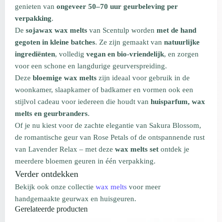
genieten van
ongeveer 50–70 uur geurbeleving per
verpakking
.
De
sojawax wax melts
van Scentulp worden
met de hand
gegoten in kleine batches
. Ze zijn gemaakt van
natuurlijke
ingrediënten
, volledig
vegan en bio-vriendelijk
, en zorgen
voor een schone en langdurige geurverspreiding.
Deze
bloemige wax melts
zijn ideaal voor gebruik in de
woonkamer, slaapkamer of badkamer en vormen ook een
stijlvol cadeau voor iedereen die houdt van
huisparfum, wax
melts en geurbranders
.
Of je nu kiest voor de zachte elegantie van Sakura Blossom,
de romantische geur van Rose Petals of de ontspannende rust
van Lavender Relax – met deze
wax melts set
ontdek je
meerdere bloemen geuren in één verpakking.
Verder ontdekken
Bekijk ook onze collectie
wax melts
voor meer
handgemaakte geurwax en huisgeuren.
Gerelateerde producten