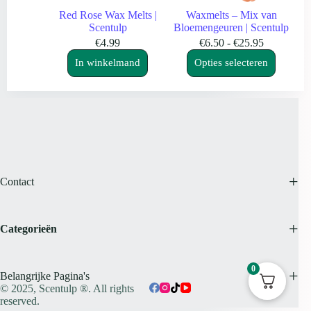
Red Rose Wax Melts |
Waxmelts – Mix van
Scentulp
Bloemengeuren | Scentulp
Prijsklasse
€
4.99
€
6.50
-
€
25.95
Dit
€6.50
In winkelmand
Opties selecteren
product
tot
heeft
€25.95
meerdere
variaties.
Deze
optie
kan
gekozen
worden
op
Contact
de
productpagina
Categorieën
0
Belangrijke Pagina's
© 2025,
Scentulp ®.
All rights
reserved.