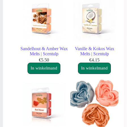
Sandelhout & Amber Wax
Vanille & Kokos Wax
Melts | Scentulp
Melts | Scentulp
€
5.50
€
4.15
In winkelmand
In winkelmand