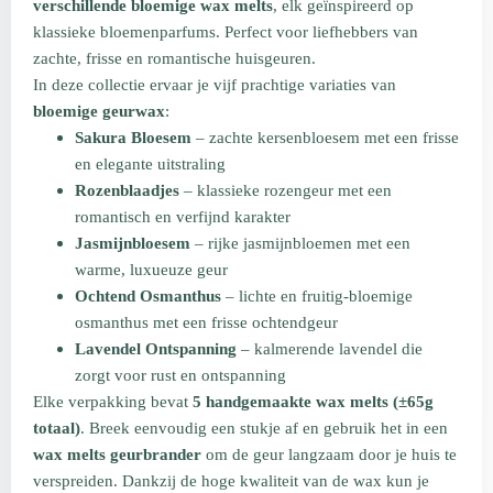
verschillende bloemige wax melts
, elk geïnspireerd op
klassieke bloemenparfums. Perfect voor liefhebbers van
zachte, frisse en romantische huisgeuren.
In deze collectie ervaar je vijf prachtige variaties van
bloemige geurwax
:
Sakura Bloesem
– zachte kersenbloesem met een frisse
en elegante uitstraling
Rozenblaadjes
– klassieke rozengeur met een
romantisch en verfijnd karakter
Jasmijnbloesem
– rijke jasmijnbloemen met een
warme, luxueuze geur
Ochtend Osmanthus
– lichte en fruitig-bloemige
osmanthus met een frisse ochtendgeur
Lavendel Ontspanning
– kalmerende lavendel die
zorgt voor rust en ontspanning
Elke verpakking bevat
5 handgemaakte wax melts (±65g
totaal)
. Breek eenvoudig een stukje af en gebruik het in een
wax melts geurbrander
om de geur langzaam door je huis te
verspreiden. Dankzij de hoge kwaliteit van de wax kun je