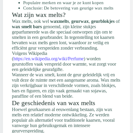
Populaire merken en waar je ze kunt kopen
Conclusie: De betovering van geurige wax melts
Wat zijn wax melts?
Wax melts, ook wel
waxmelts
,
geurwax
,
geurblokjes
of
wax smelt bars
genoemd, zijn kleine stukjes
geparfumeerde was die speciaal ontworpen zijn om te
smelten in een geurbrander. In tegenstelling tot kaarsen
bevatten wax melts geen lont, waardoor ze veilig en
efficiënt geur verspreiden zonder verbranding.
Volgens Wikipedia
(
https://en.wikipedia.org/wiki/Perfume
) worden
geurstoffen vaak verspreid door warmte, wat zorgt voor
een geleidelijke geurafgifte.
Wanneer de wax smelt, komt de geur geleidelijk vrij en
vult deze de ruimte met een aangename aroma. Wax melts
zijn verkrijgbaar in verschillende vormen, zoals blokjes,
bars en figuren, en zijn vaak gemaakt van sojawas,
paraffine of een blend van beide.
De geschiedenis van wax melts
Hoewel geurkaarsen al eeuwenlang bestaan, zijn wax
melts een relatief moderne ontwikkeling. Ze werden
populair als alternatief voor traditionele kaarsen, vooral
vanwege hun gebruiksgemak en intensere
geurverspreiding.