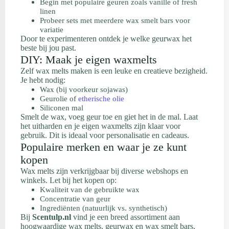
Begin met populaire geuren zoals vanille of fresh
linen
Probeer sets met meerdere wax smelt bars voor
variatie
Door te experimenteren ontdek je welke geurwax het
beste bij jou past.
DIY: Maak je eigen waxmelts
Zelf wax melts maken is een leuke en creatieve bezigheid.
Je hebt nodig:
Wax (bij voorkeur sojawas)
Geurolie of
etherische olie
Siliconen mal
Smelt de wax, voeg geur toe en giet het in de mal. Laat
het uitharden en je eigen waxmelts zijn klaar voor
gebruik. Dit is ideaal voor personalisatie en cadeaus.
Populaire merken en waar je ze kunt
kopen
Wax melts zijn verkrijgbaar bij diverse webshops en
winkels. Let bij het kopen op:
Kwaliteit van de gebruikte wax
Concentratie van geur
Ingrediënten (natuurlijk vs. synthetisch)
Bij
Scentulp.nl
vind je een breed assortiment aan
hoogwaardige wax melts, geurwax en wax smelt bars,