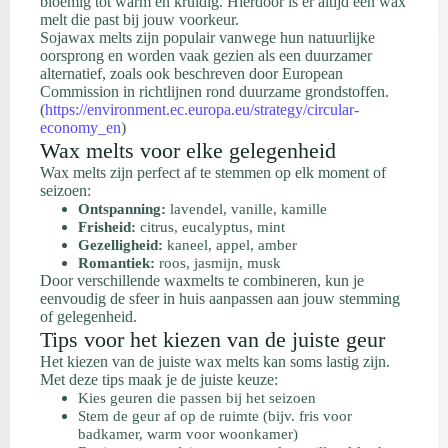
bloemig tot warm en kruidig. Hierdoor is er altijd een wax
melt die past bij jouw voorkeur.
Sojawax melts zijn populair vanwege hun natuurlijke
oorsprong en worden vaak gezien als een duurzamer
alternatief, zoals ook beschreven door European
Commission in richtlijnen rond duurzame grondstoffen.
(
https://environment.ec.europa.eu/strategy/circular-
economy_en
)
Wax melts voor elke gelegenheid
Wax melts zijn perfect af te stemmen op elk moment of
seizoen:
Ontspanning:
lavendel, vanille, kamille
Frisheid:
citrus, eucalyptus, mint
Gezelligheid:
kaneel, appel, amber
Romantiek:
roos, jasmijn, musk
Door verschillende waxmelts te combineren, kun je
eenvoudig de sfeer in huis aanpassen aan jouw stemming
of gelegenheid.
Tips voor het kiezen van de juiste geur
Het kiezen van de juiste wax melts kan soms lastig zijn.
Met deze tips maak je de juiste keuze:
Kies geuren die passen bij het seizoen
Stem de geur af op de ruimte (bijv. fris voor
badkamer, warm voor woonkamer)