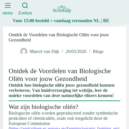
Ga
naar
de
menu
Zoeken
inhoud
Voor 15:00 besteld = vandaag verzonden NL | BE
Ontdek de Voordelen van Biologische Oliën voor jouw
Gezondheid
Marcel van Dijk
20/03/2026
Blogs
Ontdek de Voordelen van Biologische
Oliën voor jouw Gezondheid
Ontdek hoe biologische oliën jouw gezondheid kunnen
verbeteren. Van huidverzorging tot welzijn, leer de
unieke voordelen van deze natuurlijke elixers kennen!
Wat zijn biologische oliën?
Biologische oliën worden geproduceerd zonder synthetische
pesticiden of chemicaliën, zoals ook toegelicht door de
European Commission
(
https://agriculture.ec.europa.eu/farming/organic-farming_en
).