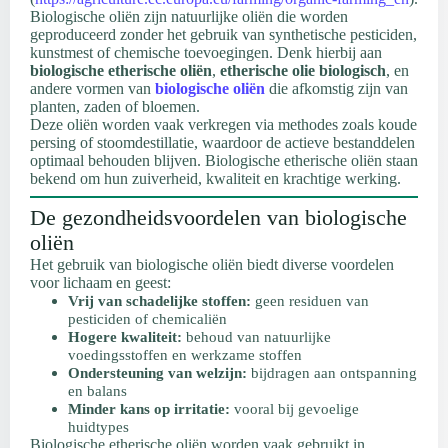
Biologische oliën zijn natuurlijke oliën die worden
geproduceerd zonder het gebruik van synthetische pesticiden,
kunstmest of chemische toevoegingen. Denk hierbij aan
biologische etherische oliën
,
etherische olie biologisch
, en
andere vormen van
biologische oliën
die afkomstig zijn van
planten, zaden of bloemen.
Deze oliën worden vaak verkregen via methodes zoals koude
persing of stoomdestillatie, waardoor de actieve bestanddelen
optimaal behouden blijven. Biologische etherische oliën staan
bekend om hun zuiverheid, kwaliteit en krachtige werking.
De gezondheidsvoordelen van biologische
oliën
Het gebruik van biologische oliën biedt diverse voordelen
voor lichaam en geest:
Vrij van schadelijke stoffen:
geen residuen van
pesticiden of chemicaliën
Hogere kwaliteit:
behoud van natuurlijke
voedingsstoffen en werkzame stoffen
Ondersteuning van welzijn:
bijdragen aan ontspanning
en balans
Minder kans op irritatie:
vooral bij gevoelige
huidtypes
Biologische etherische oliën worden vaak gebruikt in