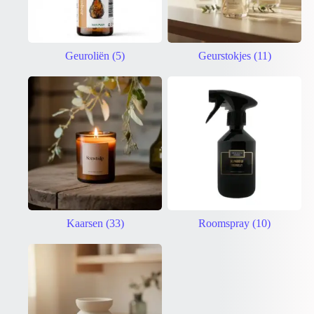
Geuroliën
(5)
Geurstokjes
(11)
Kaarsen
(33)
Roomspray
(10)