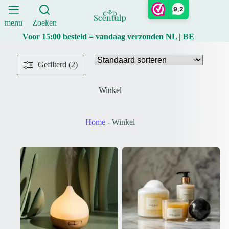
Ga
9,2
naar
de
menu
Zoeken
inhoud
Voor 15:00 besteld = vandaag verzonden NL | BE
Gefilterd (2)
Winkel
Home
-
Winkel