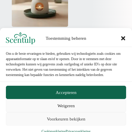
Waxmelts & Geurbranders
(40)
Toestemming beheren
Om u de beste ervaringen te bieden, gebruiken wij technologieën zoals cookies om
apparaatinformatie op te slaan en/of te openen. Door in te stemmen met deze
technologieën kunnen wij gegevens zoals surfgedrag of unieke ID's op deze site
verwerken. Het niet geven van toestemming of het intrekken van de gegeven
toestemming kan bepaalde functies en kenmerken nadelig beïnvloeden.
Contact
Accepteren
Categorieën
Weigeren
0
Belangrijke Pagina's
Voorkeuren bekijken
© 2025,
Scentulp ®.
All rights
reserved.
Cookieverklaring
Privacyverklaring