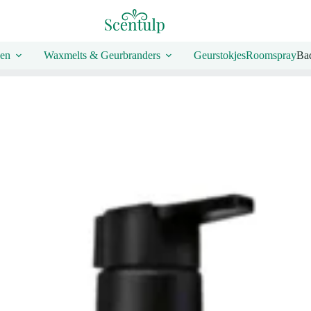
en
Waxmelts & Geurbranders
Geurstokjes
Roomspray
Bad