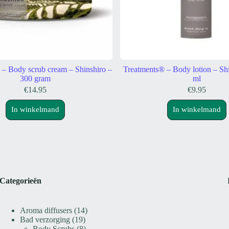
 – Body scrub cream – Shinshiro –
Treatments® – Body lotion – Sh
300 gram
ml
€
14.95
€
9.95
In winkelmand
In winkelmand
Categorieën
14
Aroma diffusers
14
19
producten
Bad verzorging
19
producten
8
Body Scrubs
8