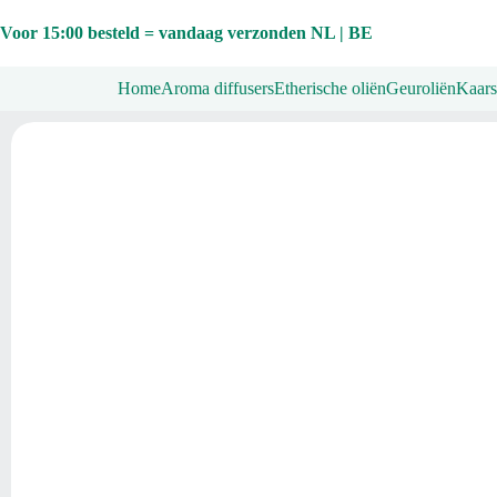
Ga
naar
Voor 15:00 besteld = vandaag verzonden NL | BE
de
inhoud
Home
Aroma diffusers
Etherische oliën
Geuroliën
Kaars