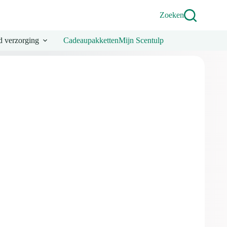
Shower
gel
Zoeken
-
Samoa
-
 verzorging
Cadeaupakketten
Mijn Scentulp
300
ml
aantal