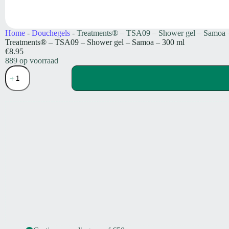
Home
-
Douchegels
-
Treatments® – TSA09 – Shower gel – Samoa 
Treatments® – TSA09 – Shower gel – Samoa – 300 ml
€
8.95
889 op voorraad
Treatments®
-
TSA09
-
Shower
gel
-
Samoa
-
300
ml
aantal