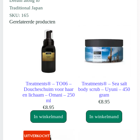
Dream along to
Traditional Japan
SKU: 165
Gerelateerde producten
Treatments® – TO06 –
Treatments® – Sea salt
Doucheschuim voor haar
body scrub – Uyuni – 450
en lichaam – Omani – 250
gram
ml
€
8.95
€
8.95
In winkelmand
In winkelmand
UITVERKOCHT