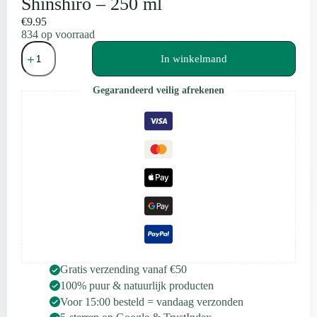
Shinshiro – 250 ml
€
9.95
834 op voorraad
Treatments®
-
In winkelmand
Body
lotion
Gegarandeerd veilig afrekenen
-
Shinshiro
-
250
ml
aantal
Gratis verzending vanaf €50
100% puur & natuurlijk producten
Voor 15:00 besteld = vandaag verzonden