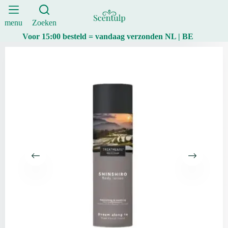
-
Ga
Shinshiro
naar
-
de
menu
Zoeken
250
inhoud
Voor 15:00 besteld = vandaag verzonden NL | BE
ml
aantal