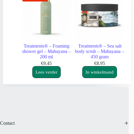
Treatments® – Foaming
Treatments® – Sea salt
shower gel – Mahayana –
body scrub – Mahayana –
200 ml
450 gram
€
9.45
€
8.95
Lees verder
In winkelmand
Contact