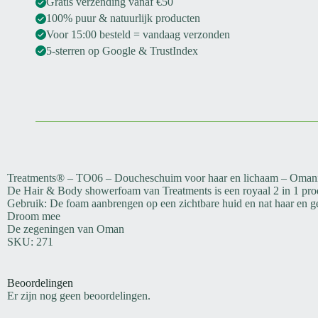
Gratis verzending vanaf €50
100% puur & natuurlijk producten
Voor 15:00 besteld = vandaag verzonden
5-sterren op Google & TrustIndex
Treatments® – TO06 – Doucheschuim voor haar en lichaam – Omani
De Hair & Body showerfoam van Treatments is een royaal 2 in 1 produ
Gebruik: De foam aanbrengen op een zichtbare huid en nat haar en ge
Droom mee
De zegeningen van Oman
SKU: 271
Beoordelingen
Er zijn nog geen beoordelingen.