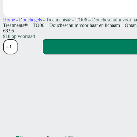
Home
-
Douchegels
-
Treatments® – TO06 – Doucheschuim voor haa
Treatments® – TO06 – Doucheschuim voor haar en lichaam – Omani
€
8.95
918 op voorraad
Treatments®
-
TO06
-
Doucheschuim
voor
haar
en
lichaam
-
Omani
-
250
ml
aantal