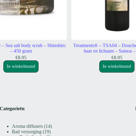
 – Sea salt body scrub – Shinshiro
Treatments® – TSA04 – Douch
– 450 gram
haar en lichaam – Samoa –
€
8.95
€
8.95
In winkelmand
In winkelmand
Categorieën
14
Aroma diffusers
14
19
producten
Bad verzorging
19