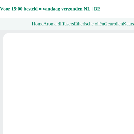
Ga
naar
Voor 15:00 besteld = vandaag verzonden NL | BE
de
inhoud
Home
Aroma diffusers
Etherische oliën
Geuroliën
Kaars