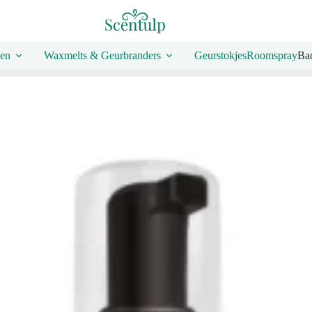
en
Waxmelts & Geurbranders
Geurstokjes
Roomspray
Bad