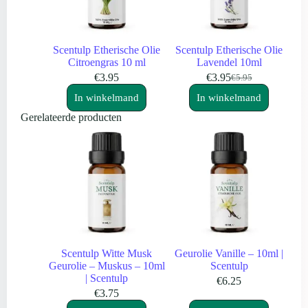
Scentulp Etherische Olie
Scentulp Etherische Olie
Citroengras 10 ml
Lavendel 10ml
€
3.95
€
3.95
€
5.95
Oorspronkelijke
Huidige
prijs
prijs
In winkelmand
In winkelmand
was:
is:
Gerelateerde producten
€5.95.
€3.95.
Scentulp Witte Musk
Geurolie Vanille – 10ml |
Geurolie – Muskus – 10ml
Scentulp
| Scentulp
€
6.25
€
3.75