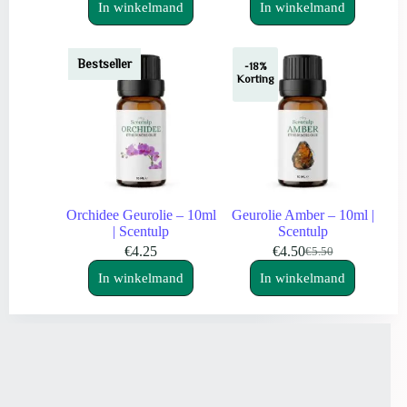
In winkelmand
In winkelmand
Bestseller
-18%
Korting
Orchidee Geurolie – 10ml
Geurolie Amber – 10ml |
| Scentulp
Scentulp
€
4.25
€
4.50
€
5.50
Oorspronkelijke
Huidige
prijs
prijs
In winkelmand
In winkelmand
was:
is:
€5.50.
€4.50.