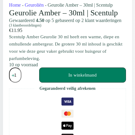
Home
-
Geuroliën
-
Geurolie Amber – 30ml | Scentulp
Geurolie Amber – 30ml | Scentulp
Gewaardeerd
4.50
op 5 gebaseerd op
2
klant waarderingen
(
3
klantbeoordelingen)
€
11.95
Scentulp Amber Geurolie 30 ml heeft een warme, diepe en
omhullende ambergeur. De grotere 30 ml inhoud is geschikt
voor wie deze geur vaker gebruikt voor huisgeur of
parfumbeleving.
10 op voorraad
Geurolie
Amber
In winkelmand
-
30ml
Gegarandeerd veilig afrekenen
|
Scentulp
aantal