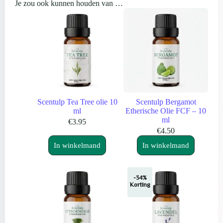
Je zou ook kunnen houden van …
Scentulp Tea Tree olie 10
Scentulp Bergamot
ml
Etherische Olie FCF – 10
ml
€
3.95
€
4.50
In winkelmand
In winkelmand
-34%
Korting