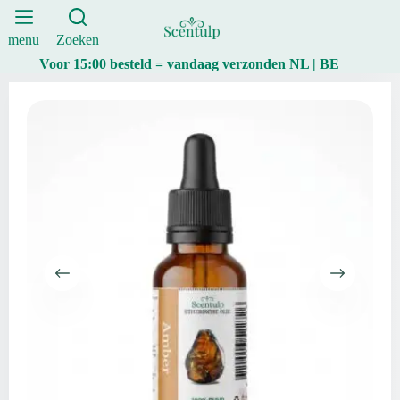
|
Ga
Scentulp
naar
aantal
de
menu
Zoeken
inhoud
Voor 15:00 besteld = vandaag verzonden NL | BE