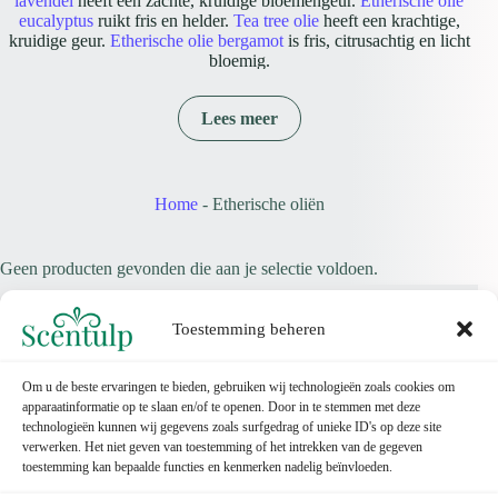
lavendel
heeft een zachte, kruidige bloemengeur.
Etherische olie
eucalyptus
ruikt fris en helder.
Tea tree olie
heeft een krachtige,
kruidige geur.
Etherische olie bergamot
is fris, citrusachtig en licht
bloemig.
Etherische olie gebruiken in een diffuser
Een diffuser verspreidt geur gelijkmatig door de ruimte. Voeg water
Lees meer
toe volgens de handleiding van je diffuser en gebruik daarna een
paar druppels olie. Begin met een lage dosering, vooral in kleinere
ruimtes, en ventileer wanneer dat prettig is. Bekijk ook onze
gids
over etherische olie
voor meer uitleg over soorten, geurprofielen en
gebruiksmomenten.
Home
-
Etherische oliën
Etherische olie of geurolie: wat is het verschil?
Etherische olie is afkomstig uit plantaardige delen zoals bladeren,
bloemen, schillen of hout. Geurolie is vooral bedoeld voor
Geen producten gevonden die aan je selectie voldoen.
geurbeleving en kan anders zijn samengesteld. Zoek je vooral
natuurlijke geurprofielen zoals lavendel, eucalyptus, tea tree of
bergamot, dan zit je goed in deze categorie. Zoek je warme
Toestemming beheren
parfumachtige huisgeuren zoals amber, vanille of musk, bekijk dan
de categorie
geuroliën
.
Populaire etherische oliën
Om u de beste ervaringen te bieden, gebruiken wij technologieën zoals cookies om
Populaire keuzes zijn lavendel voor een zachte bloemengeur,
apparaatinformatie op te slaan en/of te openen. Door in te stemmen met deze
eucalyptus voor een frisse sfeer, tea tree voor een kruidige geur en
technologieën kunnen wij gegevens zoals surfgedrag of unieke ID's op deze site
bergamot voor een heldere citrusnoot. Wil je meer achtergrond over
verwerken. Het niet geven van toestemming of het intrekken van de gegeven
biologische varianten, lees dan ook onze gids over
biologische
toestemming kan bepaalde functies en kenmerken nadelig beïnvloeden.
Contact
etherische oliën
.