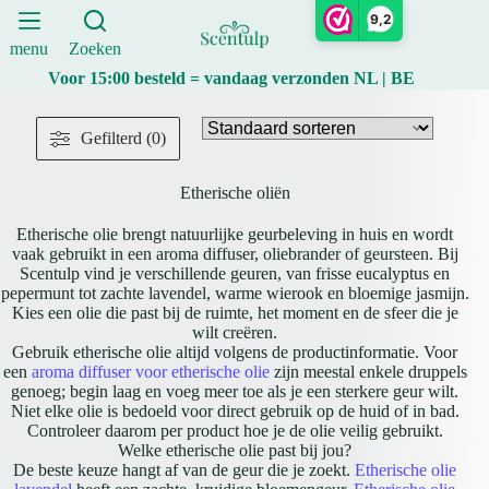
Ga
9,2
naar
de
menu
Zoeken
inhoud
Voor 15:00 besteld = vandaag verzonden NL | BE
Gefilterd (0)
Etherische oliën
Etherische olie brengt natuurlijke geurbeleving in huis en wordt
vaak gebruikt in een aroma diffuser, oliebrander of geursteen. Bij
Scentulp vind je verschillende geuren, van frisse eucalyptus en
pepermunt tot zachte lavendel, warme wierook en bloemige jasmijn.
Kies een olie die past bij de ruimte, het moment en de sfeer die je
wilt creëren.
Gebruik etherische olie altijd volgens de productinformatie. Voor
een
aroma diffuser voor etherische olie
zijn meestal enkele druppels
genoeg; begin laag en voeg meer toe als je een sterkere geur wilt.
Niet elke olie is bedoeld voor direct gebruik op de huid of in bad.
Controleer daarom per product hoe je de olie veilig gebruikt.
Welke etherische olie past bij jou?
De beste keuze hangt af van de geur die je zoekt.
Etherische olie