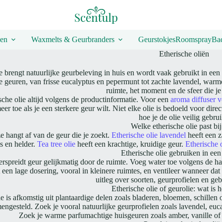
en
Waxmelts & Geurbranders
Geurstokjes
Roomspray
Bad
Etherische oliën
e brengt natuurlijke geurbeleving in huis en wordt vaak gebruikt in een 
e geuren, van frisse eucalyptus en pepermunt tot zachte lavendel, warme
ruimte, het moment en de sfeer die je
sche olie altijd volgens de productinformatie. Voor een
aroma diffuser v
er toe als je een sterkere geur wilt. Niet elke olie is bedoeld voor dir
hoe je de olie veilig gebrui
Welke etherische olie past bij
e hangt af van de geur die je zoekt.
Etherische olie lavendel
heeft een 
is en helder.
Tea tree olie
heeft een krachtige, kruidige geur.
Etherische 
Etherische olie gebruiken in een
erspreidt geur gelijkmatig door de ruimte. Voeg water toe volgens de ha
 een lage dosering, vooral in kleinere ruimtes, en ventileer wanneer dat
uitleg over soorten, geurprofielen en g
Etherische olie of geurolie: wat is h
ie is afkomstig uit plantaardige delen zoals bladeren, bloemen, schillen
engesteld. Zoek je vooral natuurlijke geurprofielen zoals lavendel, euca
Zoek je warme parfumachtige huisgeuren zoals amber, vanille of