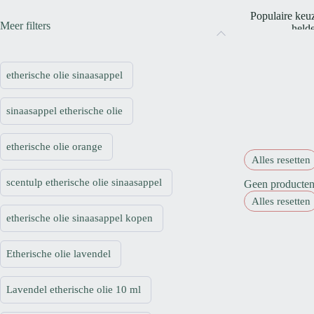
Populaire keuz
Meer filters
helde
Etherische oli
etherische olie sinaasappel
Vul de dif
sinaasappel etherische olie
Voor veel dif
etherische olie orange
Alles resetten
Etherische olie
scentulp etherische olie sinaasappel
Geen producten 
Alles resetten
etherische olie sinaasappel kopen
Niet elke eth
Etherische olie lavendel
Lavendel etherische olie 10 ml