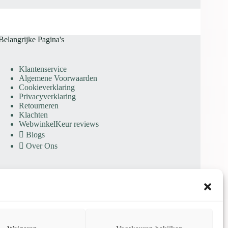
Belangrijke Pagina's
Klantenservice
Algemene Voorwaarden
Cookieverklaring
Privacyverklaring
Retourneren
Klachten
WebwinkelKeur reviews
Blogs
Over Ons
KvK: 97564613 | BTW: NL005277540B09