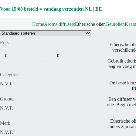
Ga
naar
Voor 15:00 besteld = vandaag verzonden NL | BE
de
inhoud
Home
Aroma diffusers
Etherische oliën
Geuroliën
Kaars
Prijs
Etherische oli
verschillend
Gebruik etheri
laag en voeg me
Categorie
De beste keuz
N.V.T.
fr
Grootte
Een diffuser v
olie. Begin met
N.V.T.
Etherische ol
Merk
anders zijn sam
N.V.T.