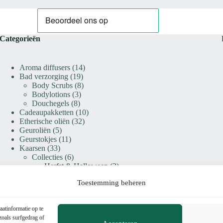
Categorieën
14
Aroma diffusers
14
19
producten
Bad verzorging
19
producten
8
Body Scrubs
8
3
producten
Bodylotions
3
8
producten
Douchegels
8
producten
10
Cadeaupakketten
10
32
producten
Etherische oliën
32
5
producten
Geuroliën
5
producten
11
Geurstokjes
11
33
producten
Kaarsen
33
producten
6
Collecties
6
producten
2
Herfst & Halloween
2
4
producten
Winter & Kerst
4
Toestemming beheren
19
producten
Design kaarsen
19
producten
8
Premium geurkaarsen
8
10
producten
Roomspray
10
aatinformatie op te
producten
40
Waxmelts & Geurbranders
40
zoals surfgedrag of
5
producten
Geurbranders
5