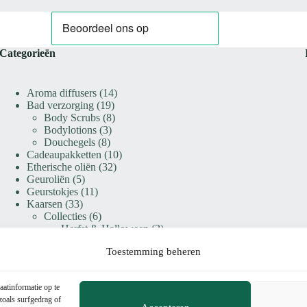
Categorieën
14
Aroma diffusers
14
19
producten
Bad verzorging
19
producten
8
Body Scrubs
8
3
producten
Bodylotions
3
8
producten
Douchegels
8
producten
10
Cadeaupakketten
10
32
producten
Etherische oliën
32
5
producten
Geuroliën
5
producten
11
Geurstokjes
11
33
producten
Kaarsen
33
producten
6
Collecties
6
producten
2
Herfst & Halloween
2
4
producten
Winter & Kerst
4
Toestemming beheren
19
producten
Design kaarsen
19
producten
8
Premium geurkaarsen
8
10
producten
Roomspray
10
aatinformatie op te
producten
40
Waxmelts & Geurbranders
40
zoals surfgedrag of
5
producten
Geurbranders
5