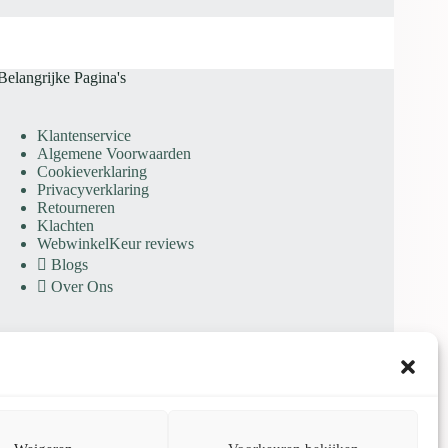
Belangrijke Pagina's
Klantenservice
Algemene Voorwaarden
Cookieverklaring
Privacyverklaring
Retourneren
Klachten
WebwinkelKeur reviews
Blogs
Over Ons
KvK: 97564613 | BTW: NL005277540B09