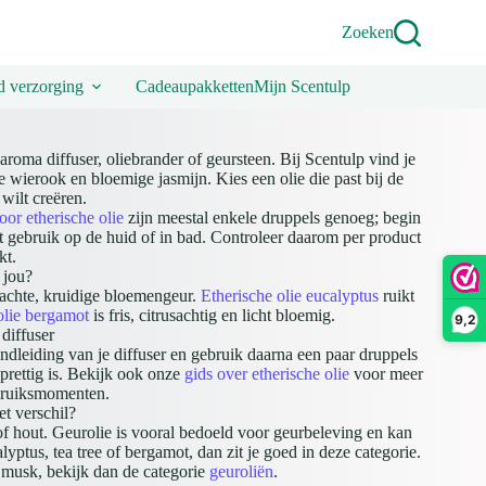
Zoeken
 verzorging
Cadeaupakketten
Mijn Scentulp
aroma diffuser, oliebrander of geursteen. Bij Scentulp vind je
 wierook en bloemige jasmijn. Kies een olie die past bij de
 wilt creëren.
oor etherische olie
zijn meestal enkele druppels genoeg; begin
ect gebruik op de huid of in bad. Controleer daarom per product
kt.
 jou?
zachte, kruidige bloemengeur.
Etherische olie eucalyptus
ruikt
olie bergamot
is fris, citrusachtig en licht bloemig.
9,2
 diffuser
ndleiding van je diffuser en gebruik daarna een paar druppels
 prettig is. Bekijk ook onze
gids over etherische olie
voor meer
ebruiksmomenten.
et verschil?
 of hout. Geurolie is vooral bedoeld voor geurbeleving en kan
lyptus, tea tree of bergamot, dan zit je goed in deze categorie.
 musk, bekijk dan de categorie
geuroliën
.