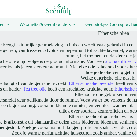
en
Waxmelts & Geurbranders
Geurstokjes
Roomspray
Bad
Etherische oliën
e brengt natuurlijke geurbeleving in huis en wordt vaak gebruikt in een 
e geuren, van frisse eucalyptus en pepermunt tot zachte lavendel, warme
ruimte, het moment en de sfeer die je
sche olie altijd volgens de productinformatie. Voor een
aroma diffuser v
er toe als je een sterkere geur wilt. Niet elke olie is bedoeld voor dir
hoe je de olie veilig gebrui
Welke etherische olie past bij
e hangt af van de geur die je zoekt.
Etherische olie lavendel
heeft een 
is en helder.
Tea tree olie
heeft een krachtige, kruidige geur.
Etherische 
Etherische olie gebruiken in een
erspreidt geur gelijkmatig door de ruimte. Voeg water toe volgens de ha
 een lage dosering, vooral in kleinere ruimtes, en ventileer wanneer dat
uitleg over soorten, geurprofielen en g
Etherische olie of geurolie: wat is h
ie is afkomstig uit plantaardige delen zoals bladeren, bloemen, schillen
engesteld. Zoek je vooral natuurlijke geurprofielen zoals lavendel, euca
Zoek je warme parfumachtige huisgeuren zoals amber, vanille of