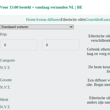
Ga
naar
Voor 15:00 besteld = vandaag verzonden NL | BE
de
inhoud
Home
Aroma diffusers
Etherische oliën
Geuroliën
Kaars
Prijs
Etherische oli
verschillend
Gebruik etheri
laag en voeg me
Categorie
De beste keuz
N.V.T.
fr
Grootte
Een diffuser v
olie. Begin met
N.V.T.
Etherische ol
Merk
anders zijn sam
N.V.T.