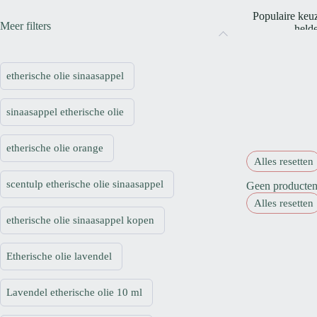
Populaire keuz
Meer filters
helde
Etherische oli
etherische olie sinaasappel
Vul de dif
sinaasappel etherische olie
Voor veel dif
etherische olie orange
Alles resetten
Etherische olie
scentulp etherische olie sinaasappel
Geen producten 
Alles resetten
etherische olie sinaasappel kopen
Niet elke eth
Etherische olie lavendel
Lavendel etherische olie 10 ml