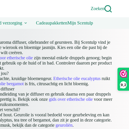
Zoeken
 verzorging
Cadeaupakketten
Mijn Scentulp
aroma diffuser, oliebrander of geursteen. Bij Scentulp vind je
 wierook en bloemige jasmijn. Kies een olie die past bij de
 wilt creëren.
oor etherische olie
zijn meestal enkele druppels genoeg; begin
ect gebruik op de huid of in bad. Controleer daarom per product
kt.
 jou?
zachte, kruidige bloemengeur.
Etherische olie eucalyptus
ruikt
olie bergamot
is fris, citrusachtig en licht bloemig.
9,2
 diffuser
ndleiding van je diffuser en gebruik daarna een paar druppels
 prettig is. Bekijk ook onze
gids over etherische olie
voor meer
ebruiksmomenten.
et verschil?
 of hout. Geurolie is vooral bedoeld voor geurbeleving en kan
lyptus, tea tree of bergamot, dan zit je goed in deze categorie.
 musk, bekijk dan de categorie
geuroliën
.