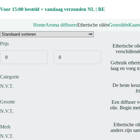
Ga
naar
Voor 15:00 besteld = vandaag verzonden NL | BE
de
inhoud
Home
Aroma diffusers
Etherische oliën
Geuroliën
Kaars
Prijs
Etherische oli
verschillend
Gebruik etheri
laag en voeg me
Categorie
De beste keuz
N.V.T.
fr
Grootte
Een diffuser v
olie. Begin met
N.V.T.
Etherische ol
Merk
anders zijn sam
N.V.T.