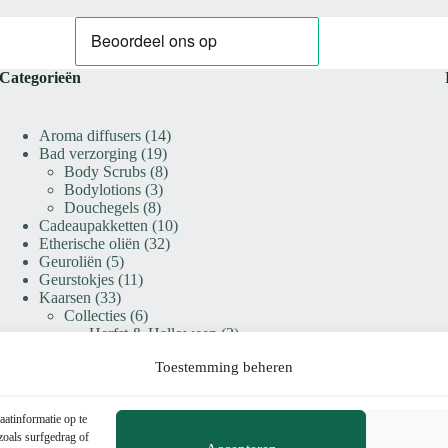
Categorieën
14
Aroma diffusers
14
19
producten
Bad verzorging
19
producten
8
Body Scrubs
8
3
producten
Bodylotions
3
8
producten
Douchegels
8
producten
10
Cadeaupakketten
10
32
producten
Etherische oliën
32
5
producten
Geuroliën
5
producten
11
Geurstokjes
11
33
producten
Kaarsen
33
producten
6
Collecties
6
producten
2
Herfst & Halloween
2
4
producten
Winter & Kerst
4
Toestemming beheren
19
producten
Design kaarsen
19
producten
8
Premium geurkaarsen
8
10
producten
Roomspray
10
aatinformatie op te
producten
40
Waxmelts & Geurbranders
40
zoals surfgedrag of
5
producten
Geurbranders
5