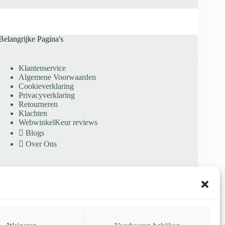
Belangrijke Pagina's
Klantenservice
Algemene Voorwaarden
Cookieverklaring
Privacyverklaring
Retourneren
Klachten
WebwinkelKeur reviews
Blogs
Over Ons
KvK: 97564613 | BTW: NL005277540B09