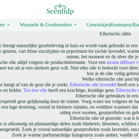
en
Waxmelts & Geurbranders
Geurstokjes
Roomspray
Bad
Etherische oliën
e brengt natuurlijke geurbeleving in huis en wordt vaak gebruikt in een 
e geuren, van frisse eucalyptus en pepermunt tot zachte lavendel, warme
ruimte, het moment en de sfeer die je
sche olie altijd volgens de productinformatie. Voor een
aroma diffuser v
er toe als je een sterkere geur wilt. Niet elke olie is bedoeld voor dir
hoe je de olie veilig gebrui
Welke etherische olie past bij
e hangt af van de geur die je zoekt.
Etherische olie lavendel
heeft een 
is en helder.
Tea tree olie
heeft een krachtige, kruidige geur.
Etherische 
Etherische olie gebruiken in een
erspreidt geur gelijkmatig door de ruimte. Voeg water toe volgens de ha
 een lage dosering, vooral in kleinere ruimtes, en ventileer wanneer dat
uitleg over soorten, geurprofielen en g
Etherische olie of geurolie: wat is h
ie is afkomstig uit plantaardige delen zoals bladeren, bloemen, schillen
engesteld. Zoek je vooral natuurlijke geurprofielen zoals lavendel, euca
Zoek je warme parfumachtige huisgeuren zoals amber, vanille of