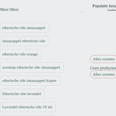
Populaire keuz
Meer filters
helde
Etherische oli
etherische olie sinaasappel
Vul de dif
sinaasappel etherische olie
Voor veel dif
etherische olie orange
Alles resetten
Etherische olie
scentulp etherische olie sinaasappel
Geen producten 
Alles resetten
etherische olie sinaasappel kopen
Niet elke eth
Etherische olie lavendel
Lavendel etherische olie 10 ml